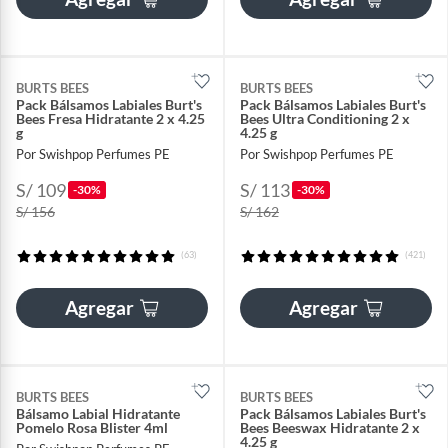
BURTS BEES
BURTS BEES
Pack Bálsamos Labiales Burt's
Pack Bálsamos Labiales Burt's
Bees Fresa Hidratante 2 x 4.25
Bees Ultra Conditioning 2 x
g
4.25 g
Por Swishpop Perfumes PE
Por Swishpop Perfumes PE
S/ 109
S/ 113
-30%
-30%
S/ 156
S/ 162
(63)
(421)
Agregar
Agregar
BURTS BEES
BURTS BEES
Bálsamo Labial Hidratante
Pack Bálsamos Labiales Burt's
Pomelo Rosa Blister 4ml
Bees Beeswax Hidratante 2 x
4.25 g