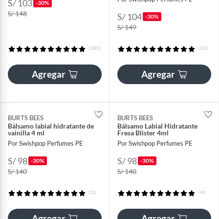
S/ 103
-30%
S/ 148
S/ 104
-30%
S/ 149
(2801)
(331)
Agregar
Agregar
BURTS BEES
BURTS BEES
Bálsamo labial hidratante de
Bálsamo Labial Hidratante
vainilla 4 ml
Fresa Blister 4ml
Por Swishpop Perfumes PE
Por Swishpop Perfumes PE
S/ 98
S/ 98
-30%
-30%
S/ 140
S/ 140
(11)
(43)
Agregar
Agregar