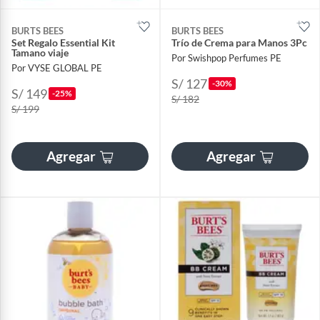
BURTS BEES
BURTS BEES
Set Regalo Essential Kit
Trío de Crema para Manos 3Pc
Tamano viaje
Por Swishpop Perfumes PE
Por VYSE GLOBAL PE
S/ 127
-30%
S/ 149
-25%
S/ 182
S/ 199
Agregar
Agregar