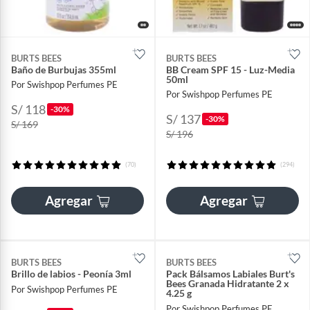
BURTS BEES
BURTS BEES
Baño de Burbujas 355ml
BB Cream SPF 15 - Luz-Media
50ml
Por Swishpop Perfumes PE
Por Swishpop Perfumes PE
S/ 118
-30%
S/ 137
-30%
S/ 169
S/ 196
(70)
(294)
Agregar
Agregar
BURTS BEES
BURTS BEES
Brillo de labios - Peonía 3ml
Pack Bálsamos Labiales Burt's
Bees Granada Hidratante 2 x
Por Swishpop Perfumes PE
4.25 g
Por Swishpop Perfumes PE