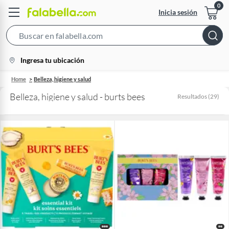
Inicia sesión
Search
Bar
location-
Ingresa tu ubicación
icon
Home
Belleza, higiene y salud
Belleza, higiene y salud - burts bees
Resultados
(
29
)