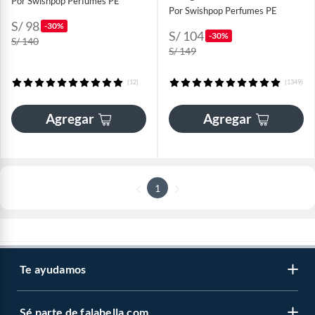
Por Swishpop Perfumes PE
Por Swishpop Perfumes PE
S/ 98
-30%
S/ 104
-30%
S/ 140
S/ 149
(12)
(1349)
Agregar
Agregar
1
Te ayudamos
Sé parte de falabella.com