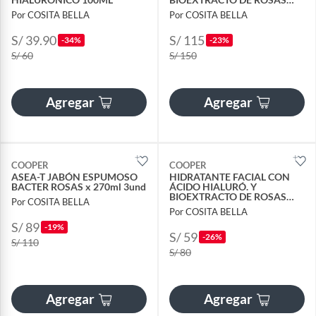
150GR 2UND
Por COSITA BELLA
Por COSITA BELLA
S/ 39.90
S/ 115
-34%
-23%
S/ 60
S/ 150
Agregar
Agregar
COOPER
COOPER
ASEA-T JABÓN ESPUMOSO
HIDRATANTE FACIAL CON
BACTER ROSAS x 270ml 3und
ÁCIDO HIALURÓ. Y
BIOEXTRACTO DE ROSAS
Por COSITA BELLA
150GR
Por COSITA BELLA
S/ 89
-19%
S/ 59
-26%
S/ 110
S/ 80
Agregar
Agregar