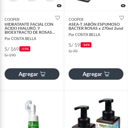
COOPER
COOPER
HIDRATANTE FACIAL CON
ASEA-T JABÓN ESPUMOSO
ÁCIDO HIALURÓ. Y
BACTER ROSAS x 270ml 2und
BIOEXTRACTO DE ROSAS
Por COSITA BELLA
150GR 3UND
Por COSITA BELLA
S/ 59
-16%
S/ 169
-11%
S/ 70
S/ 190
Agregar
Agregar