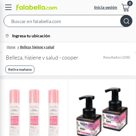
Inicia sesión
Search
Bar
location-
Ingresa tu ubicación
icon
Home
Belleza, higiene y salud
Belleza, higiene y salud - cooper
Resultados
(
208
)
Retira mañana