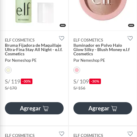
ELF COSMETICS
ELF COSMETICS
Bruma Fijadora de Maquillaje
Iluminador en Polvo Halo
Ultra-Fina Stay All Night - e.l.f.
Glow Silky - Blush Money e.l.f
Cosmetics
Cosmetics
Por Nemeshop PE
Por Nemeshop PE
S/ 119
S/ 109
-30%
-30%
S/ 170
S/ 156
Agregar
Agregar
ELF COSMETICS
ELF COSMETICS