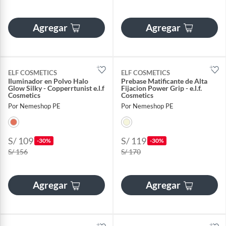
Agregar
Agregar
ELF COSMETICS
ELF COSMETICS
Iluminador en Polvo Halo
Prebase Matificante de Alta
Glow Silky - Copperrtunist e.l.f
Fijacion Power Grip - e.l.f.
Cosmetics
Cosmetics
Por Nemeshop PE
Por Nemeshop PE
S/ 109
S/ 119
-30%
-30%
S/ 156
S/ 170
Agregar
Agregar