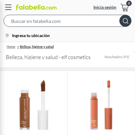
Inicia sesión
Search
Bar
location-
Ingresa tu ubicación
icon
Home
Belleza, higiene y salud
Belleza, higiene y salud - elf cosmetics
Resultados
(
93
)