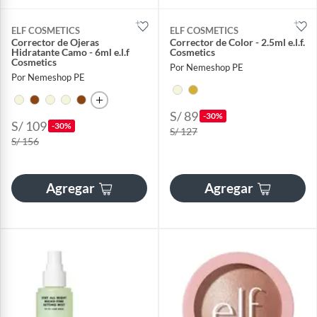
ELF COSMETICS
ELF COSMETICS
Corrector de Ojeras
Corrector de Color - 2.5ml e.l.f.
Hidratante Camo - 6ml e.l.f
Cosmetics
Cosmetics
Por Nemeshop PE
Por Nemeshop PE
S/ 89
-30%
S/ 109
-30%
S/ 127
S/ 156
Agregar
Agregar