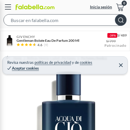
Inicia sesión
S
e
S/
489
-39%
a
GIVENCHY
Gentleman Boisée Eau De Parfum 200 Ml
S/
799
r
4.6
(9)
Patrocinado
c
h
Home
Belleza, higiene y salud - Perfumes
Perfumes Hombre
Revisa nuestras
políticas de privacidad
y
de
cookies
B
C
Aceptar cookies
e
a
r
r
r
a
r