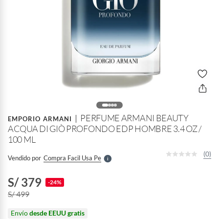
o
f
n
I
PERFUME ARMANI BEAUTY
EMPORIO ARMANI
r
ACQUA DI GIÒ PROFONDO EDP HOMBRE 3.4 OZ /
e
l
100 ML
l
e
(0)
Vendido por
Compra Facil Usa Pe
S
S/ 379
-24%
S/ 499
Envío
desde EEUU gratis