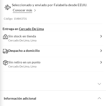
Seleccionado y enviado por Falabella desde EEUU.
Conocer más
Código: 154843731
Entrega en
Cercado De Lima
Sin stock en tienda
Cercado De Lima, Lima
Despacho a domicilio
Sin retiro en un punto
Cercado De Lima, Lima
La mayoría de los productos tienen
30 días desde que los recibes para
hacer una devolución.
Información adicional
Sin embargo, tenemos categorías que cuentan con plazos diferentes,