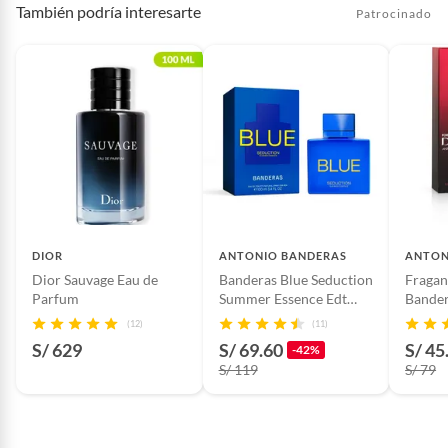
También podría interesarte
Patrocinado
DIOR
ANTONIO BANDERAS
ANTON
Dior Sauvage Eau de
Banderas Blue Seduction
Fragan
Parfum
Summer Essence Edt
Bande
100Ml
Diavol
(12)
(11)
S/ 629
S/ 69.60
S/ 45
-42%
S/ 119
S/ 79