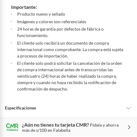
otras con restricciones y algunas que no se pueden devolver ni cambiar.
Importante:
Conoce cuáles son:
Producto nuevo y sellado
Productos vendidos por
Falabella, Tottus y otros vendedores tienen:
Imágenes y colores son referenciales
48 horas: cemento, mezclas de hormigón, morteros, yeso y otros
24 horas de garantía por defectos de fábrica o
productos para asfalto, hormigón, albañilería.
funcionamiento.
El cliente solo recibirá un documento de compra
7 días: colchones y productos de combustión.
internacional como comprobante. La compra está sujeta
Productos vendidos por
Sodimac
tienen:
a procesos de importación.
48 horas: cemento, mezclas de hormigón, morteros, yeso y otros
El cliente solo podrá solicitar la cancelación de la orden
productos para asfalto.
de compra internacional antes de transcurridas las
veinticuatro (24) horas de haber realizado la compra,
7 días: productos eléctricos o a combustión, electrodomésticos,
siempre y cuando no haya recibido la notificación de
tecnología, línea blanca, colchones, muebles, bicicletas y
confirmación de despacho.
máquinas.
No se pueden devolver o cambiar bajo cambio de opinión
Especificaciones
Productos de compra internacional.
Productos comprados en Outlet Atocongo.
Productos perecibles como alimentos, bebidas, medicamentos,
¿Aún no tienes tu tarjeta CMR?
Pídela y ahorra
Condicion del
Nuevo
más de s/100 en Falabella
suplementos alimenticios, vitaminas.
producto