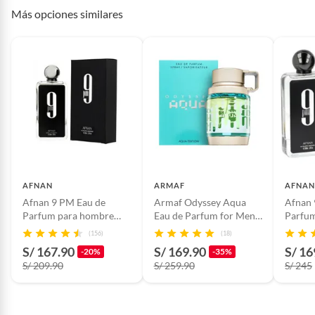
Más opciones similares
AFNAN
ARMAF
AFNA
Afnan 9 PM Eau de
Armaf Odyssey Aqua
Afnan 
Parfum para hombre
Eau de Parfum for Men
Parfu
100ml
100ml
(156)
(18)
S/ 167.90
S/ 169.90
S/ 16
-20%
-35%
S/ 209.90
S/ 259.90
S/ 245