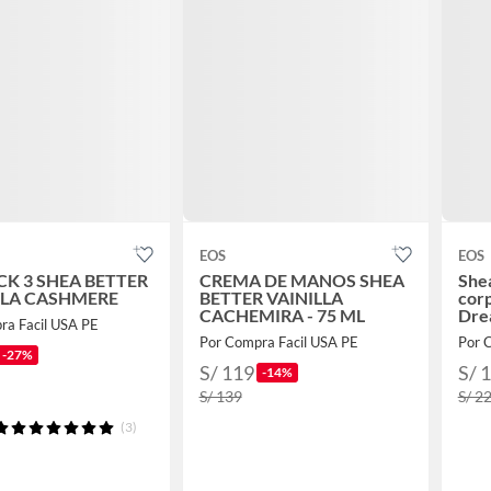
EOS
EOS
CK 3 SHEA BETTER
CREMA DE MANOS SHEA
Shea
LLA CASHMERE
BETTER VAINILLA
cor
CACHEMIRA - 75 ML
Drea
ra Facil USA PE
Por Compra Facil USA PE
Por 
-27%
S/ 119
S/ 
-14%
S/ 139
S/ 2
(3)