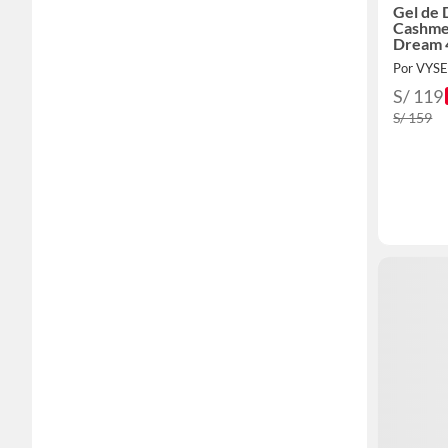
Gel de 
Cashme
Dream 
Por VYS
S/ 119
S/ 159