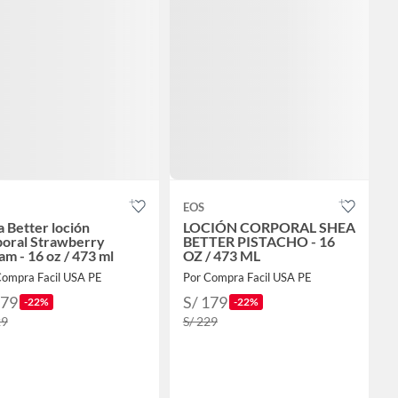
EOS
 Better loción
LOCIÓN CORPORAL SHEA
poral Strawberry
BETTER PISTACHO - 16
m - 16 oz / 473 ml
OZ / 473 ML
Compra Facil USA PE
Por Compra Facil USA PE
179
S/ 179
-22%
-22%
29
S/ 229