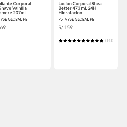
liante Corporal
Locion Corporal Shea
have Vainilla
Better 473 mL 24H
hmere 207ml
Hidratacion
VYSE GLOBAL PE
Por VYSE GLOBAL PE
169
S/ 159
(343)