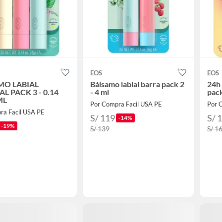
EOS
EOS
MO LABIAL
Bálsamo labial barra pack 2
24h 
L PACK 3 - 0.14
- 4 ml
pack
ML
Por Compra Facil USA PE
Por 
ra Facil USA PE
S/ 119
S/ 
-14%
-19%
S/ 139
S/ 1