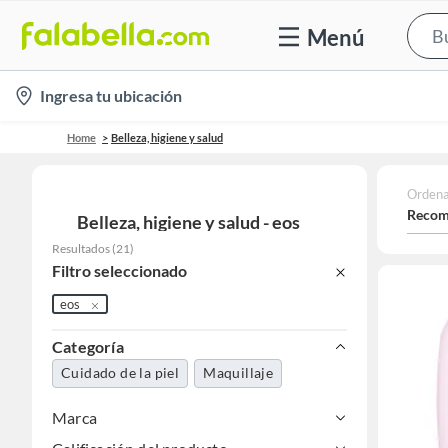
Menú
location-
Ingresa tu ubicación
icon
Home
Belleza, higiene y salud
Ordena
Recom
Belleza, higiene y salud - eos
Resultados
(
21
)
Filtro seleccionado
eos
Categoría
Cuidado de la piel
Maquillaje
Marca