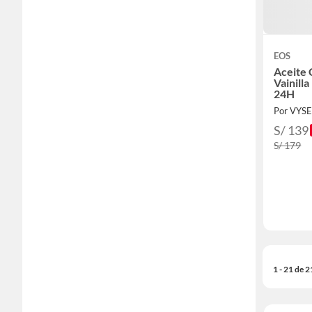
EOS
Aceite
Vainill
24H
Por VYS
S/ 139
S/ 179
1 - 21 de 