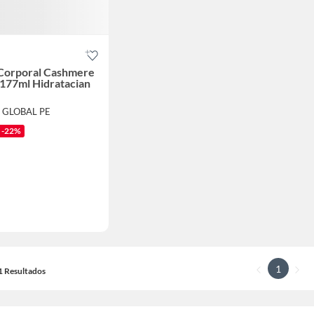
 Corporal Cashmere
a 177ml Hidratacian
E GLOBAL PE
-22%
1
21 Resultados