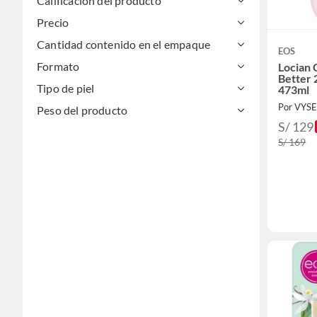
Calificación del producto
Precio
Cantidad contenido en el empaque
EOS
Formato
Locian 
Better
Tipo de piel
473ml
Por VYS
Peso del producto
S/ 129
S/ 169