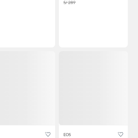
S/ 289
EOS