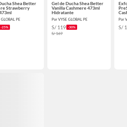
Ducha Shea Better
Gel de Ducha Shea Better
Exfo
re Strawberry
Vanilla Cashmere 473ml
PreS
473ml
Hidratante
Cas
E GLOBAL PE
Por VYSE GLOBAL PE
Por 
S/ 119
S/ 
-25%
-30%
S/ 169