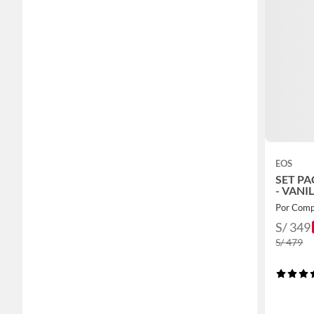
EOS
SET PA
- VANI
Por Comp
S/ 349
S/ 479