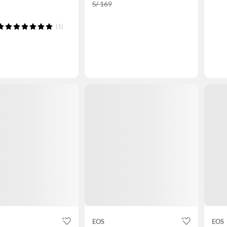
S/ 169
(1)
EOS
EOS