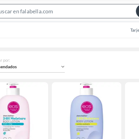
Search
Bar
Tarj
r por
:
endados