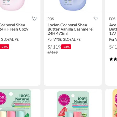
EOS
EOS
Corporal Shea
Locian Corporal Shea
Ace
 24H Fresh Cozy
Butter Vanilla Cashmere
Bett
24H 473ml
177 
E GLOBAL PE
Por VYSE GLOBAL PE
Por 
S/ 119
S/ 
-24%
-25%
S/ 159