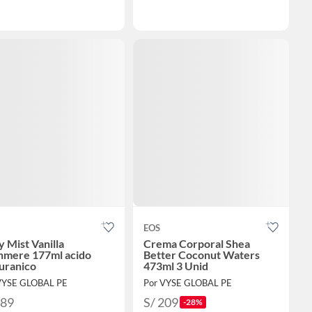
EOS
 Mist Vanilla
Crema Corporal Shea
hmere 177ml acido
Better Coconut Waters
uranico
473ml 3 Unid
VYSE GLOBAL PE
Por VYSE GLOBAL PE
189
S/ 209
-28%