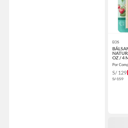
EOS
BÁLSA
NATURA
OZ / 4 
Por Comp
S/ 129
S/ 159