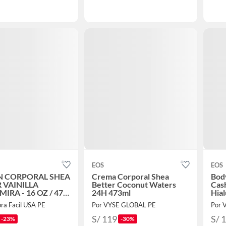
EOS
EOS
N CORPORAL SHEA
Crema Corporal Shea
Body
 VAINILLA
Better Coconut Waters
Cas
IRA - 16 OZ / 473
24H 473ml
Hial
ra Facil USA PE
Por VYSE GLOBAL PE
Por 
S/ 119
S/ 
-23%
-30%