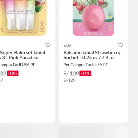
EOS
Super Balm set labial
Bálsamo labial Strawberry
 3 - Pink Paradise
Sorbet - 0.25 oz / 7.4 ml
Compra Facil USA PE
Por Compra Facil USA PE
139
S/ 109
-18%
-16%
69
S/ 129