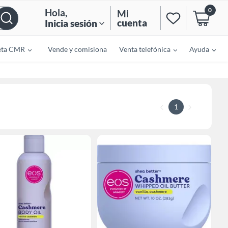
0
Hola
,
Mi
cuenta
Inicia sesión
eta CMR
Vende y comisiona
Venta telefónica
Ayuda
1