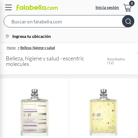
Inicia sesión
Search
Bar
location-
Ingresa tu ubicación
icon
Home
Belleza, higiene y salud
Belleza, higiene y salud - escentric
Resultados
molecules
(
12
)