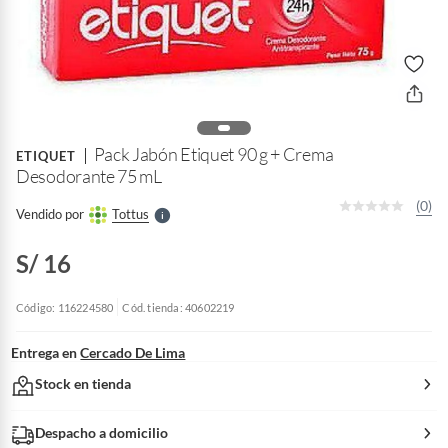
o
f
n
I
r
Pack Jabón Etiquet 90 g + Crema
e
ETIQUET
l
Desodorante 75 mL
l
e
(0)
Vendido por
Tottus
S
S/ 16
Código: 116224580
Cód. tienda: 40602219
Entrega en
Cercado De Lima
Stock en tienda
Despacho a domicilio