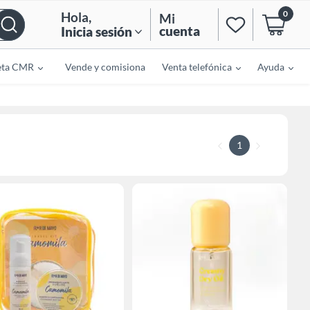
0
Hola
,
Mi
cuenta
Inicia sesión
eta CMR
Vende y comisiona
Venta telefónica
Ayuda
1