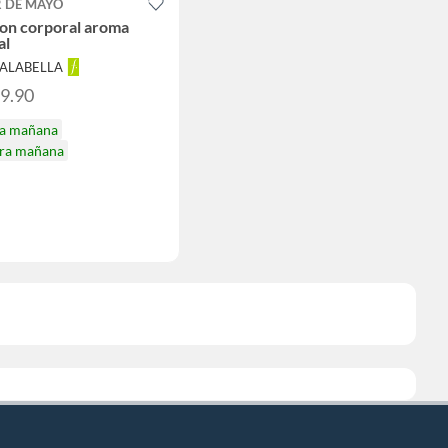
R DE MAYO
on corporal aroma
al
FALABELLA
59.90
ga mañana
ira mañana