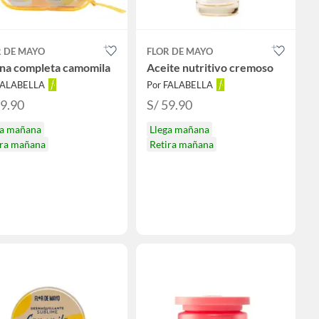
R DE MAYO
FLOR DE MAYO
ina completa camomila
Aceite nutritivo cremoso
FALABELLA
Por FALABELLA
79.90
S/ 59.90
ga mañana
Llega mañana
ira mañana
Retira mañana