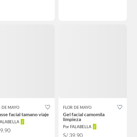
R DE MAYO
FLOR DE MAYO
se facial tamano viaje
Gel facial camomila
limpieza
FALABELLA
Por FALABELLA
29.90
S/ 39.90