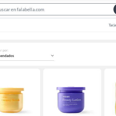
Search
Bar
Tarj
r por
:
endados