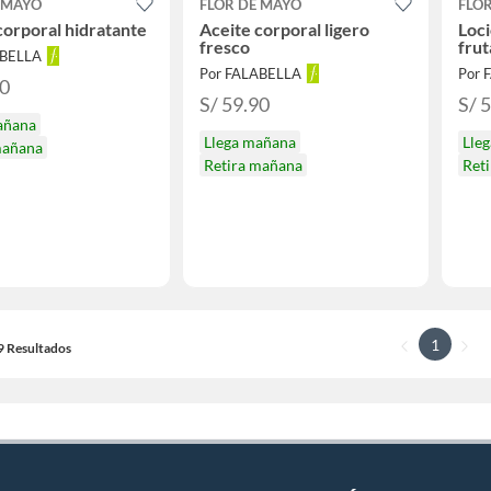
 MAYO
FLOR DE MAYO
FLO
corporal hidratante
Aceite corporal ligero
Loci
fresco
frut
ABELLA
Por FALABELLA
Por 
90
S/ 59.90
S/ 
añana
Llega mañana
Lle
mañana
Retira mañana
Ret
1
19 Resultados