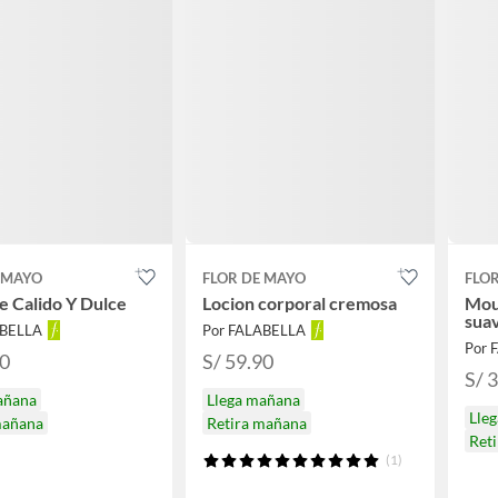
 MAYO
FLOR DE MAYO
FLO
 Calido Y Dulce
Locion corporal cremosa
Mou
sua
ABELLA
Por FALABELLA
Por 
90
S/ 59.90
S/ 
añana
Llega mañana
Lle
mañana
Retira mañana
Ret
(1)