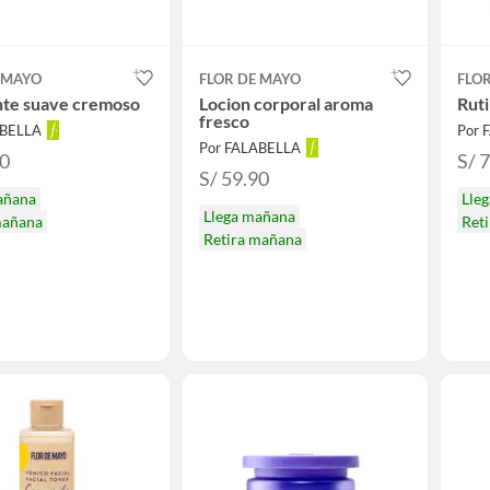
 MAYO
FLOR DE MAYO
FLO
nte suave cremoso
Locion corporal aroma
Rut
fresco
ABELLA
Por 
Por FALABELLA
90
S/ 
S/ 59.90
añana
Lle
Llega mañana
mañana
Ret
Retira mañana