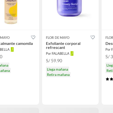
 MAYO
FLOR DE MAYO
FLO
calmante camomila
Exfoliante corporal
Des
refrescant
ABELLA
Por 
Por FALABELLA
90
S/ 
S/ 59.90
añana
Lle
Llega mañana
mañana
Ret
Retira mañana