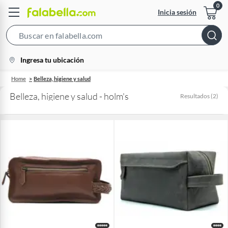
Inicia sesión
Search
Bar
location-
Ingresa tu ubicación
icon
Home
Belleza, higiene y salud
Belleza, higiene y salud - holm's
Resultados
(
2
)