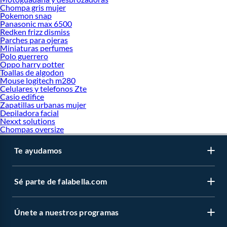
Chompa gris mujer
Pokemon snap
Panasonic max 6500
Redken frizz dismiss
Parches para ojeras
Miniaturas perfumes
Polo guerrero
Oppo harry potter
Toallas de algodon
Mouse logitech m280
Celulares y telefonos Zte
Casio edifice
Zapatillas urbanas mujer
Depiladora facial
Nexxt solutions
Chompas oversize
Te ayudamos
Sé parte de falabella.com
Únete a nuestros programas