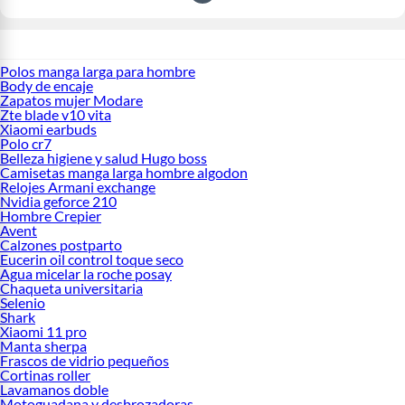
Polos manga larga para hombre
Body de encaje
Zapatos mujer Modare
Zte blade v10 vita
Xiaomi earbuds
Polo cr7
Belleza higiene y salud Hugo boss
Camisetas manga larga hombre algodon
Relojes Armani exchange
Nvidia geforce 210
Hombre Crepier
Avent
Calzones postparto
Eucerin oil control toque seco
Agua micelar la roche posay
Chaqueta universitaria
Selenio
Shark
Xiaomi 11 pro
Manta sherpa
Frascos de vidrio pequeños
Cortinas roller
Lavamanos doble
Motoguadana y desbrozadoras