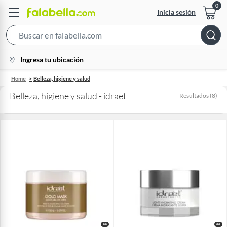
Inicia sesión
Search
Bar
location-
Ingresa tu ubicación
icon
Home
Belleza, higiene y salud
Belleza, higiene y salud - idraet
Resultados
(
8
)