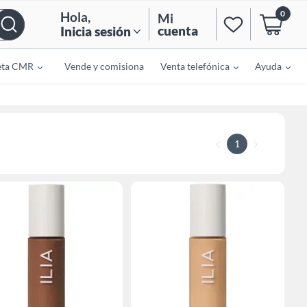
0
Hola
,
Mi
cuenta
Inicia sesión
eta CMR
Vende y comisiona
Venta telefónica
Ayuda
1