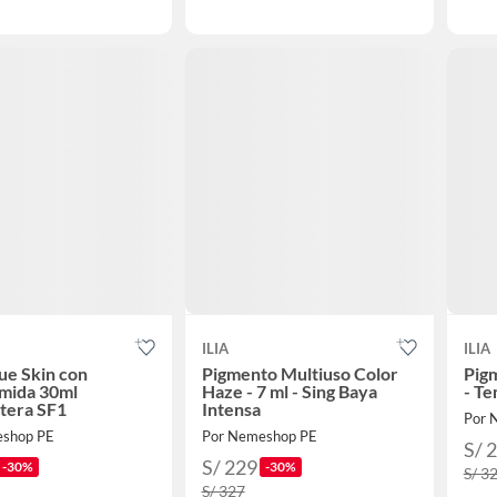
ILIA
ILIA
ue Skin con
Pigmento Multiuso Color
Pigm
amida 30ml
Haze - 7 ml - Sing Baya
- Te
tera SF1
Intensa
Por 
eshop PE
Por Nemeshop PE
S/ 
S/ 229
-30%
-30%
S/ 3
S/ 327