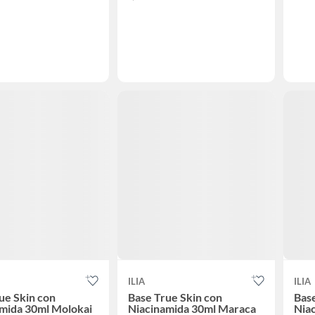
ILIA
ILIA
ue Skin con
Base True Skin con
Base
mida 30ml Molokai
Niacinamida 30ml Maraca
Nia