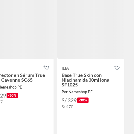
ILIA
rector en Sérum True
Base True Skin con
n Cayenne SC65
Niacinamida 30ml Iona
SF1025
Nemeshop PE
Por Nemeshop PE
229
-30%
S/ 329
-30%
27
S/ 470