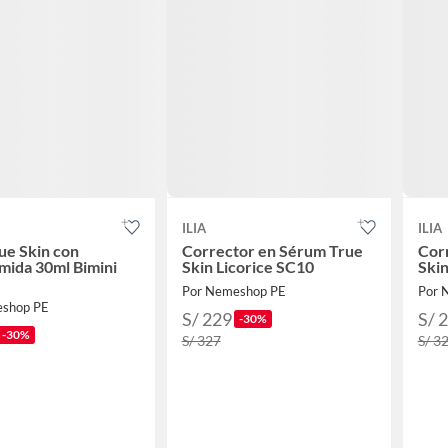
ILIA
ILIA
ue Skin con
Corrector en Sérum True
Cor
mida 30ml Bimini
Skin Licorice SC10
Ski
Por Nemeshop PE
Por 
eshop PE
S/ 229
S/ 
-30%
-30%
S/ 327
S/ 3