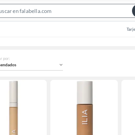
Search
Bar
Tarj
r por
:
endados