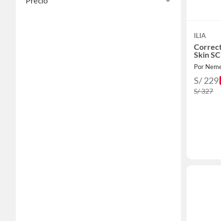
Precio
ILIA
Correc
Skin S
Por Nem
S/ 229
S/ 327