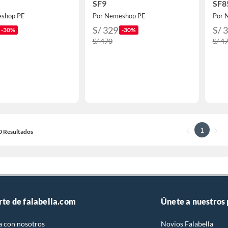
SF9
SF8
eshop PE
Por Nemeshop PE
Por 
S/ 329
S/ 
-30%
-30%
S/ 470
S/ 4
1
20 Resultados
rte de falabella.com
Únete a nuestros
a con nosotros
Novios Falabella