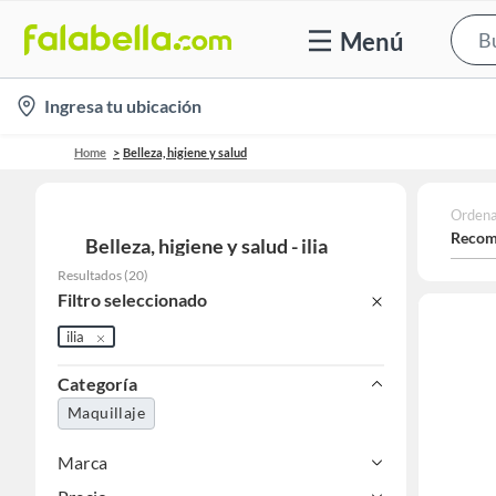
Menú
location-
Ingresa tu ubicación
icon
Home
Belleza, higiene y salud
Ordena
Recom
Belleza, higiene y salud - ilia
Resultados
(
20
)
Filtro seleccionado
ilia
Categoría
Maquillaje
Marca