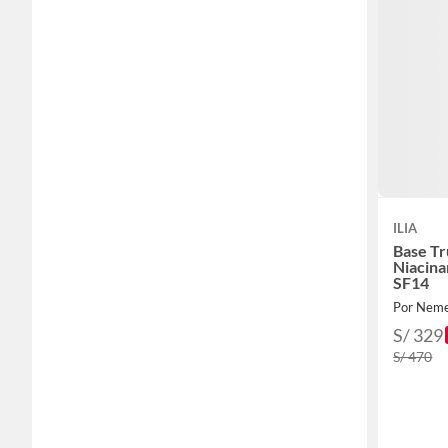
ILIA
Base Tr
Niacina
SF14
Por Nem
S/ 329
S/ 470