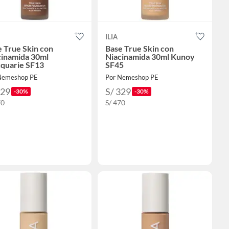
ILIA
 True Skin con
Base True Skin con
cinamida 30ml
Niacinamida 30ml Kunoy
quarie SF13
SF45
Nemeshop PE
Por Nemeshop PE
329
S/ 329
-30%
-30%
70
S/ 470