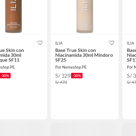
ILIA
ILIA
ue Skin con
Base True Skin con
Base
amida 30ml
Niacinamida 30ml Mindoro
Nia
ique SF11
SF25
SF1
eshop PE
Por Nemeshop PE
Por 
S/ 329
S/ 
-30%
-30%
S/ 470
S/ 4