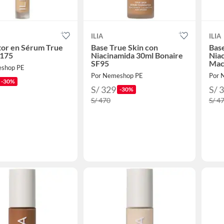
ILIA
ILIA
tor en Sérum True
Base True Skin con
Base
C175
Niacinamida 30ml Bonaire
Nia
SF95
Mac
eshop PE
Por Nemeshop PE
Por 
-30%
S/ 329
S/ 
-30%
S/ 470
S/ 4