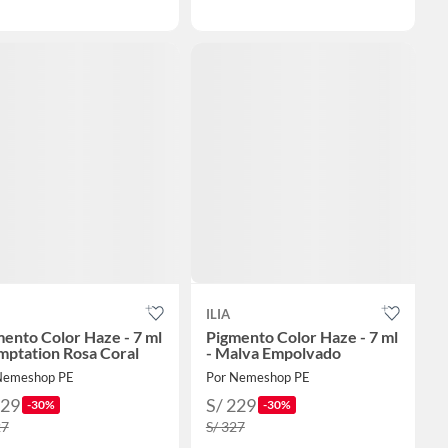
ILIA
ento Color Haze - 7 ml
Pigmento Color Haze - 7 ml
mptation Rosa Coral
- Malva Empolvado
Nemeshop PE
Por Nemeshop PE
229
S/ 229
-30%
-30%
27
S/ 327