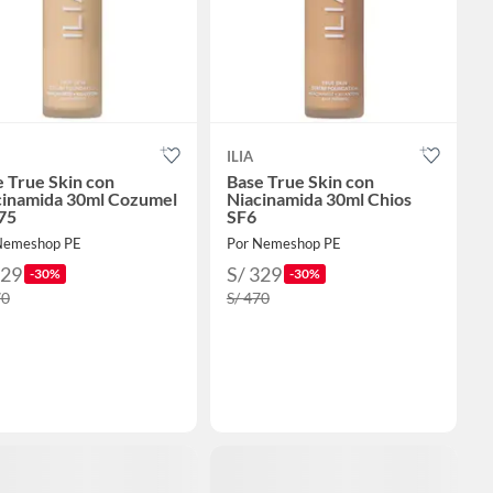
ILIA
 True Skin con
Base True Skin con
cinamida 30ml Cozumel
Niacinamida 30ml Chios
75
SF6
Nemeshop PE
Por Nemeshop PE
329
S/ 329
-30%
-30%
70
S/ 470