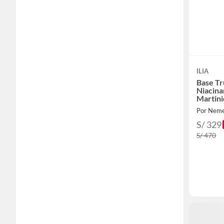
ILIA
Base Tr
Niacin
Martin
Por Nem
S/ 329
S/ 470