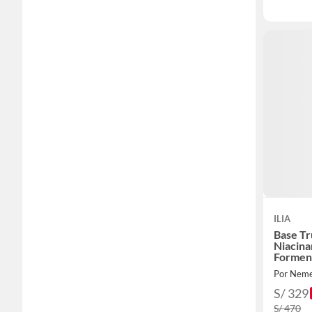
ILIA
Base Tr
Niacin
Formen
Por Nem
S/ 329
S/ 470