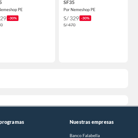
5
SF35
Nemeshop PE
Por Nemeshop PE
329
S/ 329
-30%
-30%
70
S/ 470
 programas
Nuestras empresas
Banco Falabella