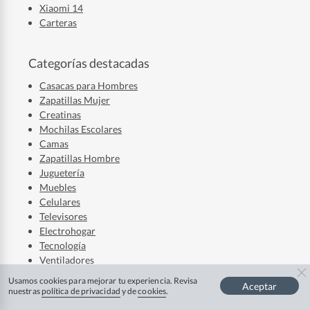
Xiaomi 14
Carteras
Categorías destacadas
Casacas para Hombres
Zapatillas Mujer
Creatinas
Mochilas Escolares
Camas
Zapatillas Hombre
Juguetería
Muebles
Celulares
Televisores
Electrohogar
Tecnología
Ventiladores
Laptops
Usamos cookies para mejorar tu experiencia. Revisa
Aceptar
Audífonos
nuestras
política de privacidad
y de
cookies
.
Refrigerador