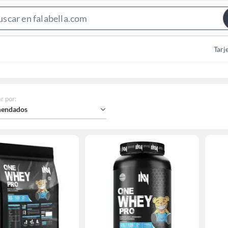
Search
Bar
Tarj
r por
:
endados