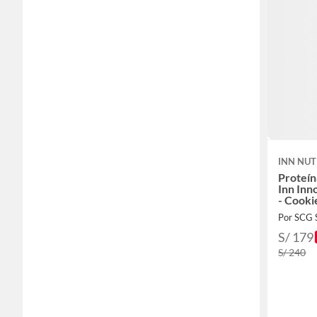
INN NUT
Proteí
Inn Inn
- Cooki
Por SCG
S/ 179
S/ 240