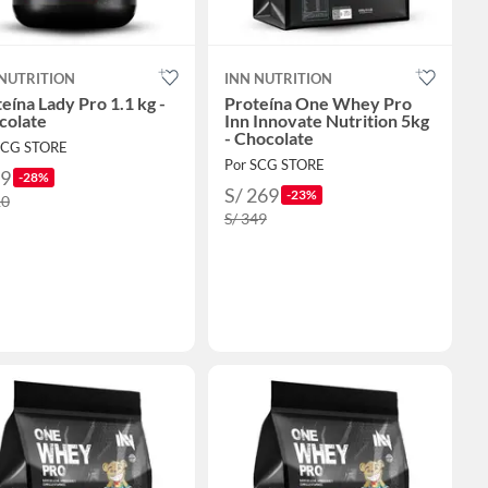
 NUTRITION
INN NUTRITION
eína Lady Pro 1.1 kg -
Proteína One Whey Pro
colate
Inn Innovate Nutrition 5kg
- Chocolate
SCG STORE
Por SCG STORE
79
-28%
S/ 269
-23%
10
S/ 349