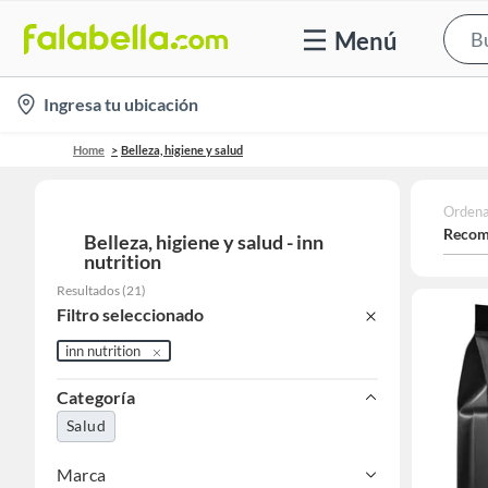
Menú
location-
Ingresa tu ubicación
icon
Home
Belleza, higiene y salud
Ordena
Recom
Belleza, higiene y salud - inn
nutrition
Resultados
(
21
)
Filtro seleccionado
inn nutrition
Categoría
Salud
Marca