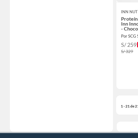
INN NUT
Proteín
Inn Inn
- Choco
Por SCG
S/ 259
S/ 329
1 - 21 de 