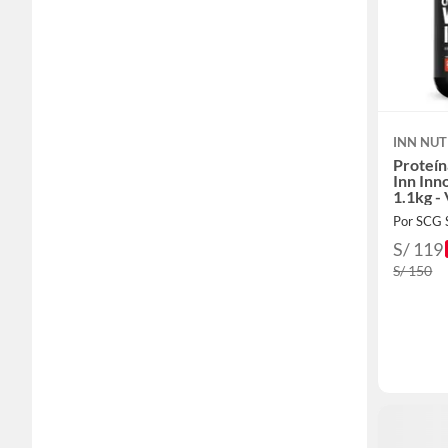
INN NUT
Proteín
Inn Inn
1.1kg - 
Por SCG
S/ 119
S/ 150