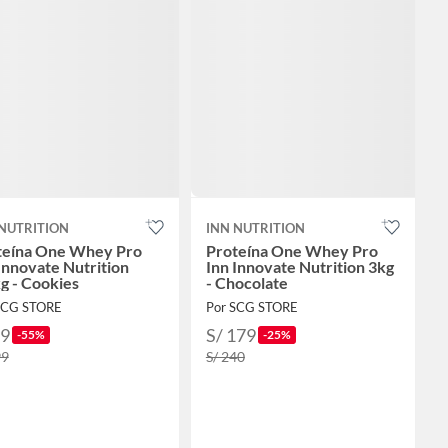
 NUTRITION
INN NUTRITION
teína One Whey Pro
Proteína One Whey Pro
Innovate Nutrition
Inn Innovate Nutrition 3kg
g - Cookies
- Chocolate
SCG STORE
Por SCG STORE
89
S/ 179
-55%
-25%
99
S/ 240