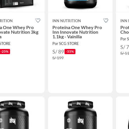
RITION
INN NUTRITION
INN
na One Whey Pro
Proteína One Whey Pro
Prot
ovate Nutrition 3kg
Inn Innovate Nutrition
Cho
a
1.1kg - Vainilla
Por 
 STORE
Por SCG STORE
S/ 
S/ 89
-25%
-55%
S/ 1
S/ 199