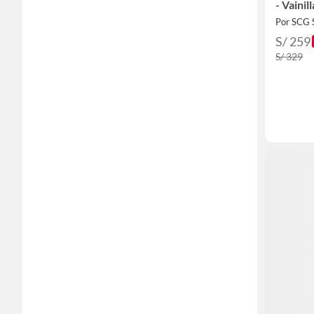
- Vainill
Por SCG
S/ 259
S/ 329