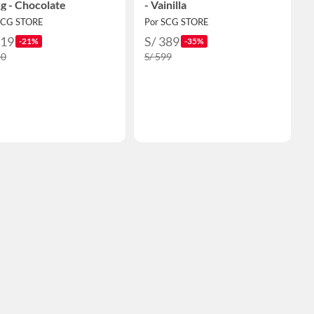
g - Chocolate
- Vainilla
SCG STORE
Por SCG STORE
119
S/ 389
-21%
-35%
50
S/ 599