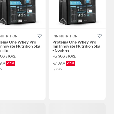
 NUTRITION
INN NUTRITION
teína One Whey Pro
Proteína One Whey Pro
Innovate Nutrition 5kg
Inn Innovate Nutrition 5kg
nilla
- Cookies
SCG STORE
Por SCG STORE
269
S/ 269
-23%
-23%
49
S/ 349