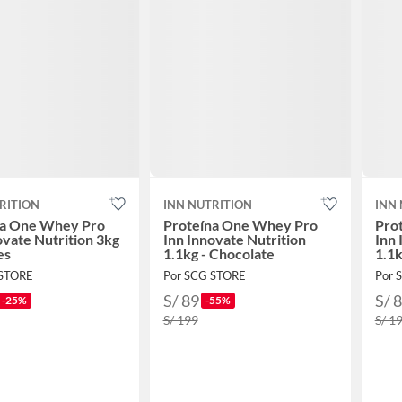
RITION
INN NUTRITION
INN
na One Whey Pro
Proteína One Whey Pro
Pro
ovate Nutrition 3kg
Inn Innovate Nutrition
Inn 
es
1.1kg - Chocolate
1.1k
 STORE
Por SCG STORE
Por 
S/ 89
S/ 
-25%
-55%
S/ 199
S/ 1