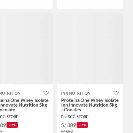
 NUTRITION
INN NUTRITION
teína One Whey Isolate
Proteína One Whey Isolate
Innovate Nutrition 5kg
Inn Innovate Nutrition 5kg
ocolate
- Cookies
SCG STORE
Por SCG STORE
389
S/ 389
-35%
-35%
99
S/ 599