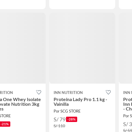
RITION
INN NUTRITION
INN
a One Whey Isolate
Proteína Lady Pro 1.1 kg -
Pro
ovate Nutrition 3kg
Vainilla
Inn 
es
- Ch
Por SCG STORE
 STORE
Por 
S/ 79
-28%
S/ 
-21%
S/ 110
S/ 5