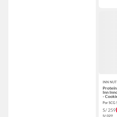
INN NUT
Proteín
Inn Inn
- Cooki
Por SCG
S/ 259
S/ 329