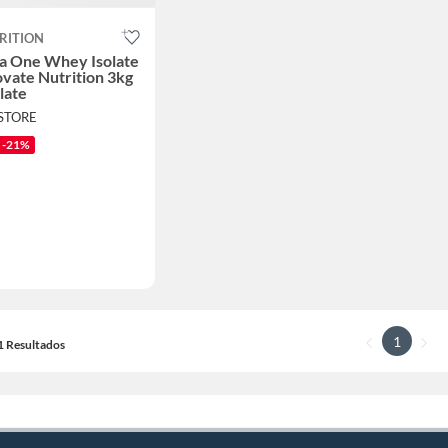
RITION
a One Whey Isolate
ovate Nutrition 3kg
late
 STORE
-21%
1
21 Resultados