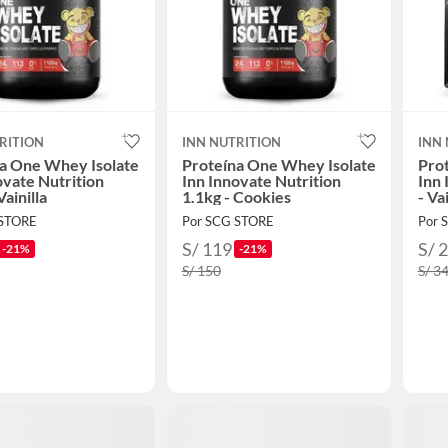
RITION
INN NUTRITION
INN
a One Whey Isolate
Proteína One Whey Isolate
Pro
ovate Nutrition
Inn Innovate Nutrition
Inn 
Vainilla
1.1kg - Cookies
- Vai
 STORE
Por SCG STORE
Por 
S/ 119
S/ 
-21%
-21%
S/ 150
S/ 3