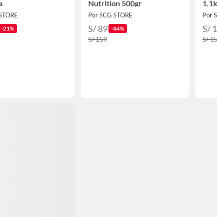
a
Nutrition 500gr
1.1k
 STORE
Por SCG STORE
Por 
S/ 89
S/ 
-21%
-44%
S/ 159
S/ 1