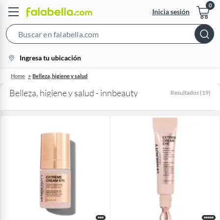
Inicia sesión
Search
Bar
location-
Ingresa tu ubicación
icon
Home
Belleza, higiene y salud
Belleza, higiene y salud - innbeauty
Resultados
(
19
)