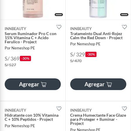
INNBEAUTY
INNBEAUTY
Serum Iluminador Pro C con
Tratameinto Dual Anti-Rojez
15% Vitamina C + Acido
Calm the Red Down - Project
Ferulico - Project
Por Nemeshop PE
Por Nemeshop PE
S/ 329
-30%
S/ 369
-30%
S/ 470
S/ 527
Agregar
Agregar
INNBEAUTY
INNBEAUTY
Hidratante con 10% Vitamina
Crema Humectante Face Glaze
C + 10% Peptidos - Project
para Proteger + Iluminar -
Project
Por Nemeshop PE
Por Nemeshop PE