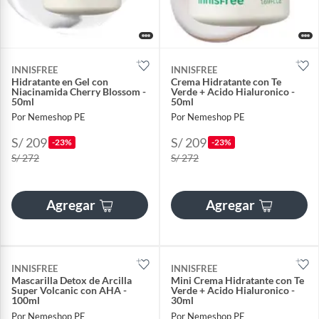
INNISFREE
INNISFREE
Hidratante en Gel con
Crema Hidratante con Te
Niacinamida Cherry Blossom -
Verde + Acido Hialuronico -
50ml
50ml
Por Nemeshop PE
Por Nemeshop PE
S/ 209
S/ 209
-23%
-23%
S/ 272
S/ 272
Agregar
Agregar
INNISFREE
INNISFREE
Mascarilla Detox de Arcilla
Mini Crema Hidratante con Te
Super Volcanic con AHA -
Verde + Acido Hialuronico -
100ml
30ml
Por Nemeshop PE
Por Nemeshop PE