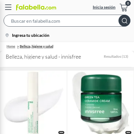
Inicia sesión
Search
Bar
location-
Ingresa tu ubicación
icon
Home
Belleza, higiene y salud
Belleza, higiene y salud - innisfree
Resultados
(
13
)