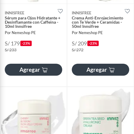
INNISFREE
INNISFREE
Sérum para Ojos Hidratante +
Crema Anti-Enrojecimiento
Desinflamante con Caffeina -
con Te Verde + Ceramidas -
10ml Innsifree
50ml Innsifree
Por Nemeshop PE
Por Nemeshop PE
S/ 179
S/ 209
-23%
-23%
S/ 233
S/ 272
Agregar
Agregar