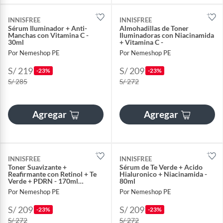
INNISFREE
INNISFREE
Sérum Iluminador + Anti-
Almohadillas de Toner
Manchas con Vitamina C -
Iluminadoras con Niacinamida
30ml
+ Vitamina C -
Por Nemeshop PE
Por Nemeshop PE
S/ 219
S/ 209
-23%
-23%
S/ 285
S/ 272
Agregar
Agregar
INNISFREE
INNISFREE
Toner Suavizante +
Sérum de Te Verde + Acido
Reafirmante con Retinol + Te
Hialuronico + Niacinamida -
Verde + PDRN - 170ml
80ml
Innsifree
Por Nemeshop PE
Por Nemeshop PE
S/ 209
S/ 209
-23%
-23%
S/ 272
S/ 272