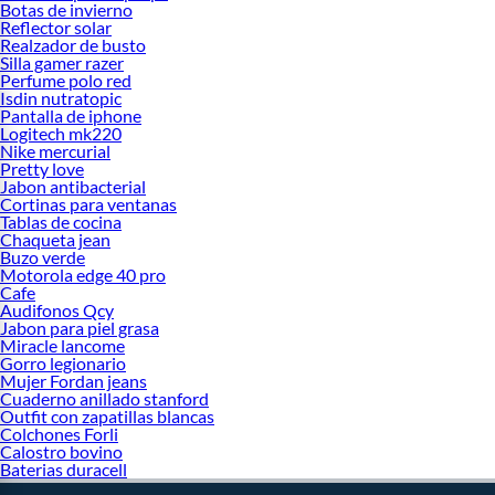
Botas de invierno
Reflector solar
Realzador de busto
Silla gamer razer
Perfume polo red
Isdin nutratopic
Pantalla de iphone
Logitech mk220
Nike mercurial
Pretty love
Jabon antibacterial
Cortinas para ventanas
Tablas de cocina
Chaqueta jean
Buzo verde
Motorola edge 40 pro
Cafe
Audifonos Qcy
Jabon para piel grasa
Miracle lancome
Gorro legionario
Mujer Fordan jeans
Cuaderno anillado stanford
Outfit con zapatillas blancas
Colchones Forli
Calostro bovino
Baterias duracell