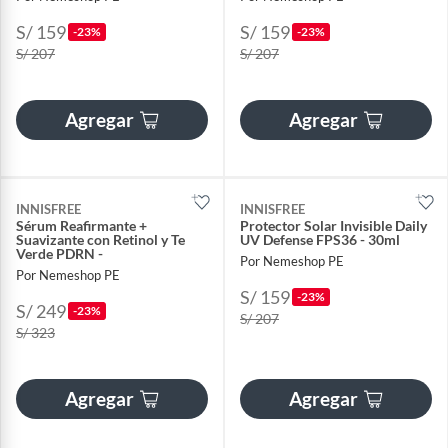
S/ 159
S/ 159
-23%
-23%
S/ 207
S/ 207
Agregar
Agregar
INNISFREE
INNISFREE
Sérum Reafirmante +
Protector Solar Invisible Daily
Suavizante con Retinol y Te
UV Defense FPS36 - 30ml
Verde PDRN -
Por Nemeshop PE
Por Nemeshop PE
S/ 159
-23%
S/ 249
-23%
S/ 207
S/ 323
Agregar
Agregar