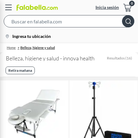
Inicia sesión
Search
Bar
location-
Ingresa tu ubicación
icon
Home
Belleza, higiene y salud
Belleza, higiene y salud - innova health
Resultados
(
16
)
Retira mañana