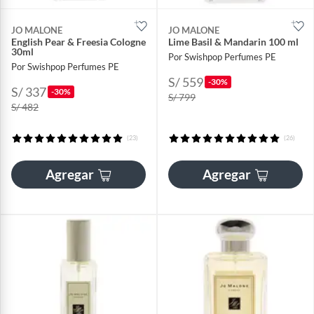
JO MALONE
JO MALONE
English Pear & Freesia Cologne
Lime Basil & Mandarin 100 ml
30ml
Por Swishpop Perfumes PE
Por Swishpop Perfumes PE
S/ 559
-30%
S/ 337
-30%
S/ 799
S/ 482
(23)
(26)
Agregar
Agregar