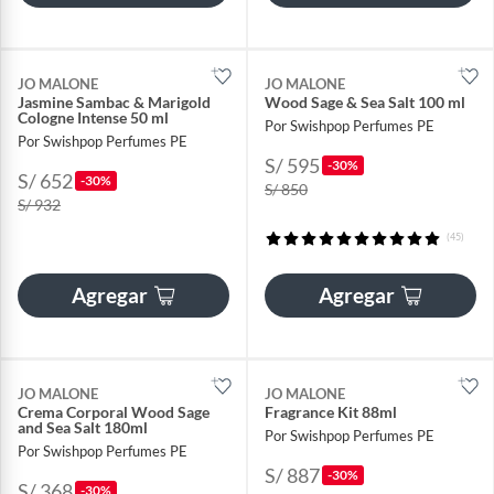
JO MALONE
JO MALONE
Jasmine Sambac & Marigold
Wood Sage & Sea Salt 100 ml
Cologne Intense 50 ml
Por Swishpop Perfumes PE
Por Swishpop Perfumes PE
S/ 595
-30%
S/ 652
-30%
S/ 850
S/ 932
(45)
Agregar
Agregar
JO MALONE
JO MALONE
Crema Corporal Wood Sage
Fragrance Kit 88ml
and Sea Salt 180ml
Por Swishpop Perfumes PE
Por Swishpop Perfumes PE
S/ 887
-30%
S/ 368
-30%