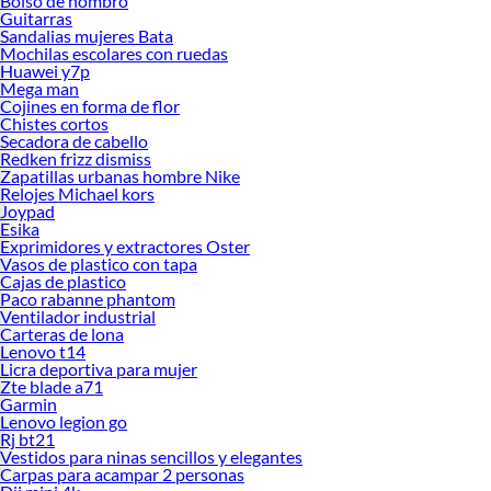
Bolso de hombro
Guitarras
Sandalias mujeres Bata
Mochilas escolares con ruedas
Huawei y7p
Mega man
Cojines en forma de flor
Chistes cortos
Secadora de cabello
Redken frizz dismiss
Zapatillas urbanas hombre Nike
Relojes Michael kors
Joypad
Esika
Exprimidores y extractores Oster
Vasos de plastico con tapa
Cajas de plastico
Paco rabanne phantom
Ventilador industrial
Carteras de lona
Lenovo t14
Licra deportiva para mujer
Zte blade a71
Garmin
Lenovo legion go
Rj bt21
Vestidos para ninas sencillos y elegantes
Carpas para acampar 2 personas