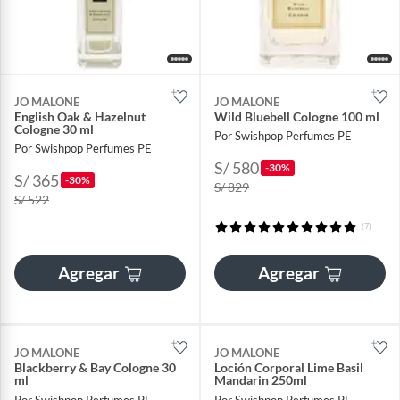
JO MALONE
JO MALONE
English Oak & Hazelnut
Wild Bluebell Cologne 100 ml
Cologne 30 ml
Por Swishpop Perfumes PE
Por Swishpop Perfumes PE
S/ 580
-30%
S/ 365
-30%
S/ 829
S/ 522
(7)
Agregar
Agregar
JO MALONE
JO MALONE
Blackberry & Bay Cologne 30
Loción Corporal Lime Basil
ml
Mandarin 250ml
Por Swishpop Perfumes PE
Por Swishpop Perfumes PE