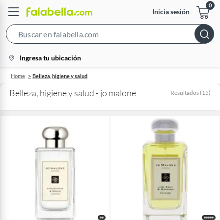
Inicia sesión
Search
Bar
location-
Ingresa tu ubicación
icon
Home
Belleza, higiene y salud
Belleza, higiene y salud - jo malone
Resultados
(
15
)