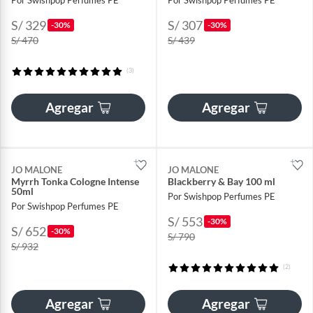
S/ 329
S/ 307
-30%
-30%
S/ 470
S/ 439
(3)
Agregar
Agregar
JO MALONE
JO MALONE
Myrrh Tonka Cologne Intense
Blackberry & Bay 100 ml
50ml
Por Swishpop Perfumes PE
Por Swishpop Perfumes PE
S/ 553
-30%
S/ 652
-30%
S/ 790
S/ 932
(2)
Agregar
Agregar