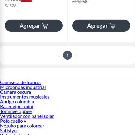
S/ 1,268
S/ 526
Agregar
Agregar
1
Camiseta de francia
Microondas industrial
Camara oscura
Instrumentos musicales
Abrigo columbia
Razer viper mini
Tommee tippee
Ventilador con panel solar
Polo cuello v
Nezuko para colorear
Satisfyer