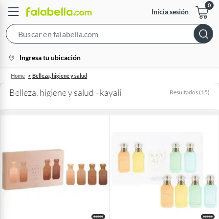
Inicia sesión
Search
Bar
location-
Ingresa tu ubicación
icon
Home
Belleza, higiene y salud
Belleza, higiene y salud - kayali
Resultados
(
15
)