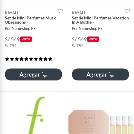
KAYALI
KAYALI
Set de Mini Perfumes Musk
Set de Mini Perfumes Vacation
Obsessions -
In A Bottle -
Por Nemeshop PE
Por Nemeshop PE
S/ 549
S/ 549
-30%
-30%
S/ 784
S/ 784
(1)
Agregar
Agregar