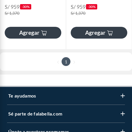
S/ 959
S/ 959
-30%
-30%
S/ 1,370
S/ 1,370
Agregar
Agregar
1
Te ayudamos
Sé parte de falabella.com
Únete a nuestros programas