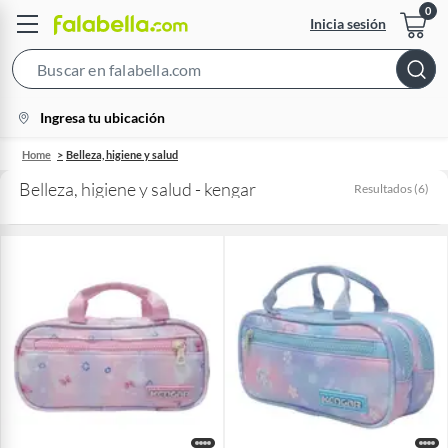
Inicia sesión
Search
Bar
location-
Ingresa tu ubicación
icon
Home
Belleza, higiene y salud
Belleza, higiene y salud - kengar
Resultados
(
6
)