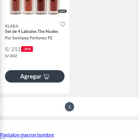
KLARA
Set de 4 Labiales The Nudes
Por Swishpop Perfumes PE
S/ 211
-30%
S/ 302
Agregar
1
Pantalon marron hombre