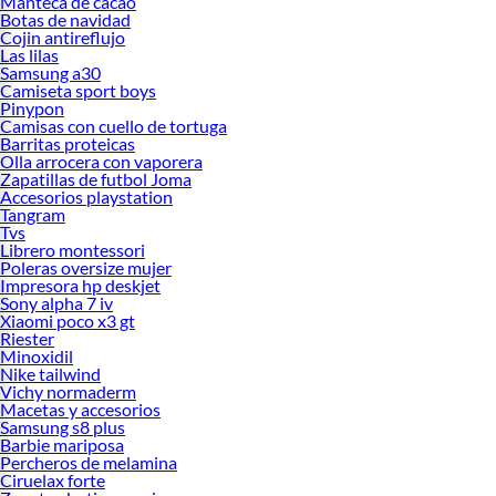
Manteca de cacao
Botas de navidad
Cojin antireflujo
Las lilas
Samsung a30
Camiseta sport boys
Pinypon
Camisas con cuello de tortuga
Barritas proteicas
Olla arrocera con vaporera
Zapatillas de futbol Joma
Accesorios playstation
Tangram
Tvs
Librero montessori
Poleras oversize mujer
Impresora hp deskjet
Sony alpha 7 iv
Xiaomi poco x3 gt
Riester
Minoxidil
Nike tailwind
Vichy normaderm
Macetas y accesorios
Samsung s8 plus
Barbie mariposa
Percheros de melamina
Ciruelax forte