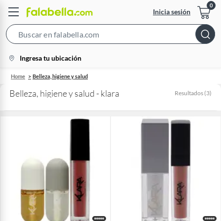
Inicia sesión
Search
Bar
location-
Ingresa tu ubicación
icon
Home
Belleza, higiene y salud
Belleza, higiene y salud - klara
Resultados
(
3
)