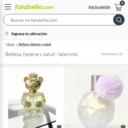
Inicia sesión
Search
Bar
location-
Ingresa tu ubicación
icon
Home
Belleza, higiene y salud
Belleza, higiene y salud - laberinto
Resultados
(
3
)