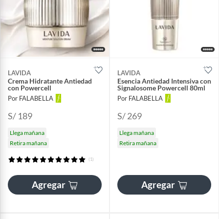
LAVIDA
LAVIDA
Crema Hidratante Antiedad
Esencia Antiedad Intensiva con
con Powercell
Signalosome Powercell 80ml
Por FALABELLA
Por FALABELLA
S/ 189
S/ 269
Llega mañana
Llega mañana
Retira mañana
Retira mañana
(1)
Agregar
Agregar