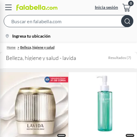
Inicia sesión
Search
Bar
location-
Ingresa tu ubicación
icon
Home
Belleza, higiene y salud
Belleza, higiene y salud - lavida
Resultados
(
7
)