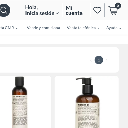
0
Hola
,
Mi
cuenta
Inicia sesión
eta CMR
Vende y comisiona
Venta telefónica
Ayuda
1