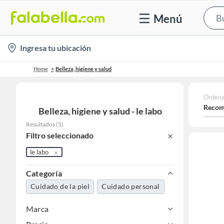
Menú
location-
Ingresa tu ubicación
icon
Home
Belleza, higiene y salud
Ordena
Recom
Belleza, higiene y salud - le labo
Resultados
(
5
)
Filtro seleccionado
le labo
Categoría
Cuidado de la piel
Cuidado personal
Marca