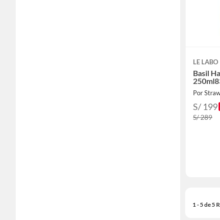
LE LABO
Basil H
250ml8
Por Stra
S/ 199
S/ 289
1 - 5 de 5