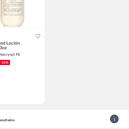
and Loción
3oz
wberrynet PE
-31%
1
 Resultados