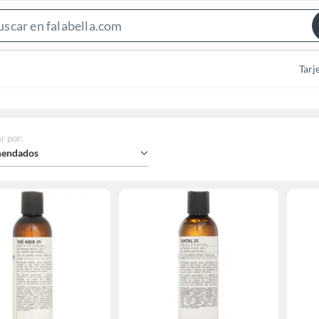
Search
Bar
Tarj
r por
:
endados