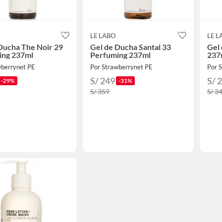
LE LABO
LE L
Ducha The Noir 29
Gel de Ducha Santal 33
Gel
ing 237ml
Perfuming 237ml
237
wberrynet PE
Por Strawberrynet PE
Por 
S/ 249
S/ 
-29%
-31%
S/ 359
S/ 3