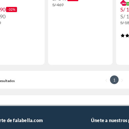
S/ 469
.90
S/ 
-32%
.90
S/ 
0
S/ 1
1
 Resultados
rte de falabella.com
Únete a nuestros