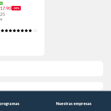
117.90
-38%
125
89
(1)
 programas
Nuestras empresas