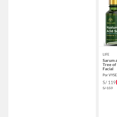
LIFE
Sarum a
Tree of
Facial
Por VYS
S/ 119
S/ 159