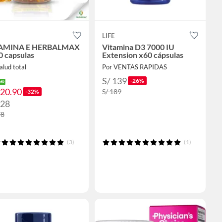
LIFE
AMINA E HERBALMAX
Vitamina D3 7000 IU
0 capsulas
Extension x60 cápsulas
alud total
Por VENTAS RAPIDAS
S/ 139
-26%
120.90
S/ 189
-32%
128
78
(3)
(1)