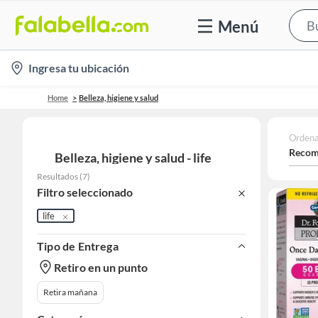
Menú
location-
Ingresa tu ubicación
icon
Home
Belleza, higiene y salud
Ordena
Recom
Belleza, higiene y salud - life
Resultados
(
7
)
Filtro seleccionado
life
Tipo de Entrega
Retiro en un punto
Retira mañana