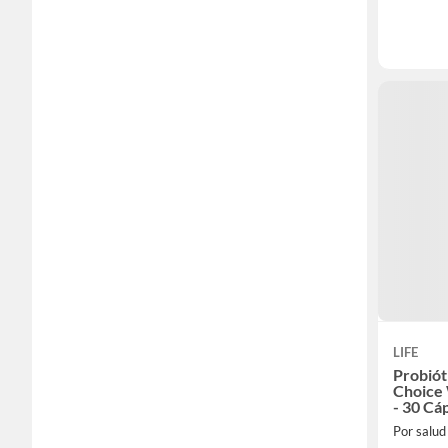
LIFE
Probiót
Choice 
- 30 Cá
Por salud