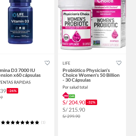
LIFE
amina D3 7000 IU
Probiótico Physician's
nsion x60 cápsulas
Choice Women's 50 Billion
- 30 Cápsulas
VENTAS RAPIDAS
Por salud total
139
-26%
89
S/ 204.90
-32%
S/ 215.90
S/ 299.90
(1)