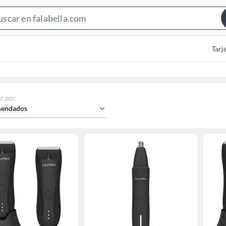
Search
Bar
Tarj
r por
:
endados