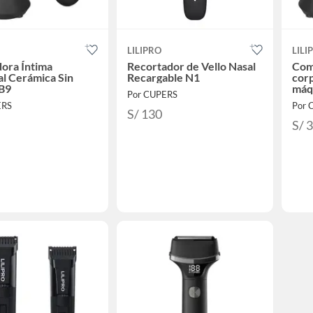
LILIPRO
LILI
ora Íntima
Recortador de Vello Nasal
Com
l Cerámica Sin
Recargable N1
corp
 B9
máqu
Por CUPERS
cuch
ERS
Por 
S/ 130
S/ 