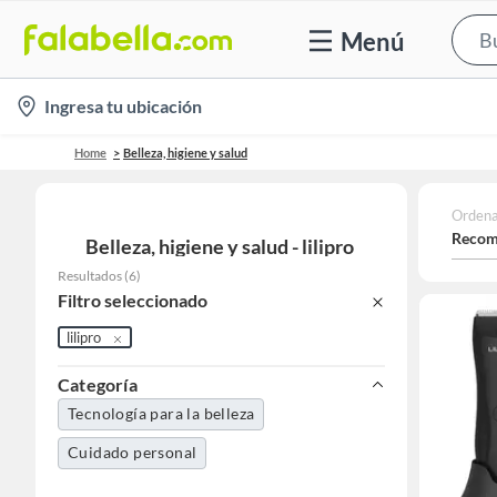
Menú
location-
Ingresa tu ubicación
icon
Home
Belleza, higiene y salud
Ordena
Recom
Belleza, higiene y salud - lilipro
Resultados
(
6
)
Filtro seleccionado
lilipro
Categoría
Tecnología para la belleza
Cuidado personal