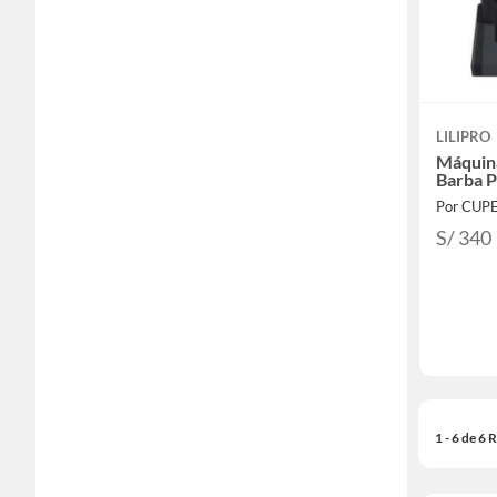
LILIPRO
Máquina
Barba P
Por CUP
S/ 340
1 - 6 de 6