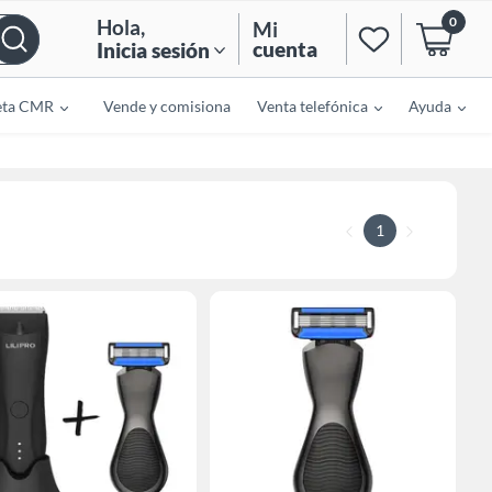
0
Hola
,
Mi
cuenta
Inicia sesión
eta CMR
Vende y comisiona
Venta telefónica
Ayuda
1