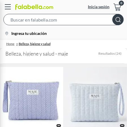
Inicia sesión
Search
Bar
location-
Ingresa tu ubicación
icon
Home
Belleza, higiene y salud
Belleza, higiene y salud - maje
Resultados
(
24
)