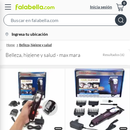
Inicia sesión
Search
Bar
location-
Ingresa tu ubicación
icon
Home
Belleza, higiene y salud
Belleza, higiene y salud - max mara
Resultados
(
6
)