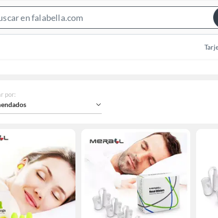
Search
Bar
Tarj
r por
:
endados