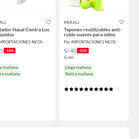
ALL
MERALL
tador Nasal Contra Los
Tapones reutilizables anti-
quidos
ruido suaves para oídos
 IMPORTACIONES NEOS
Por IMPORTACIONES NEOS
45
S/ 40
-18%
-33%
5
S/ 60
ga mañana
Llega mañana
ira mañana
Retira mañana
(1)