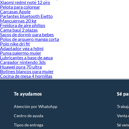
Xiaomi redmi note 12 pro
Pelota para colorear
Carcasas Apple
Parlantes bluetooth Ewtto
Mancuernas 20 kg
Freidora de aire philips
Cama baul 2 plazas
Sacos de dormir para bebes
Polos de arquero manga corta
Polo nike dri fit
Adaptador vga a hdmi
Puma palermo mujer
Lubricantes a base de agua
Cargador nintendo 3ds
Huawei pura 70 ultra
Botines blancos para mujer
Cocina de mesa 4 hornillas
Te ayudamos
Sé pa
Atención por WhatsApp
Trabaj
Centro de ayuda
Venta
Tipos de entrega
Sé ven