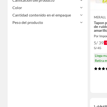
Calificación del producto
Color
Cantidad contenido en el empaque
MERALL
Peso del producto
Tapon p
de ruid
amarill
Por Impo
S/ 39
-
S/ 45
Llega m
Retira 
1 - 4 de 4