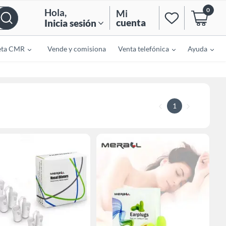
0
Hola
,
Mi
cuenta
Inicia sesión
eta CMR
Vende y comisiona
Venta telefónica
Ayuda
1