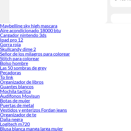
Maybelline sky high mascara
Aire acondicionado 18000 btu
Cargador nintendo 3ds
Ipad pro 12
Gorra roja
Skullcandy dime 2
Señor de los milagros para colorear
Stitch para colorear
Bolso hombre
Las 50 sombras de grey
Pecadoras
Tp link
Organizador de libros
Guantes blancos
Mochila tactica
Audifonos Movisun
Botas de mujer
Puertas de metal
Vestidos y enterizos Fordan jeans
Organizador de te
Dalia negra
Logitech m720
Blusa blanca manga larga mujer