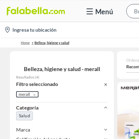
Menú
location-
Ingresa tu ubicación
icon
Home
Belleza, higiene y salud
Ordena
Recom
Belleza, higiene y salud - merall
Resultados
(
4
)
Filtro seleccionado
merall
Categoría
Salud
Marca