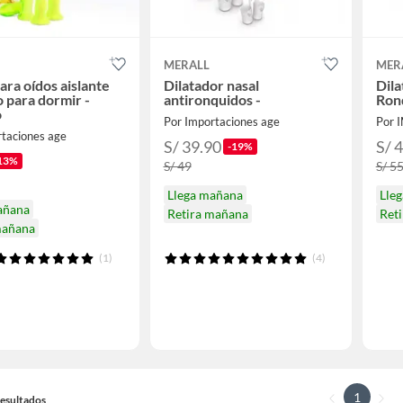
MERALL
MER
ara oídos aislante
Dilatador nasal
Dila
o para dormir -
antironquidos -
Ron
o
Por Importaciones age
Por
rtaciones age
S/ 39.90
S/ 
-19%
13%
S/ 49
S/ 5
Llega mañana
Lle
añana
Retira mañana
Ret
mañana
(1)
(4)
1
 Resultados