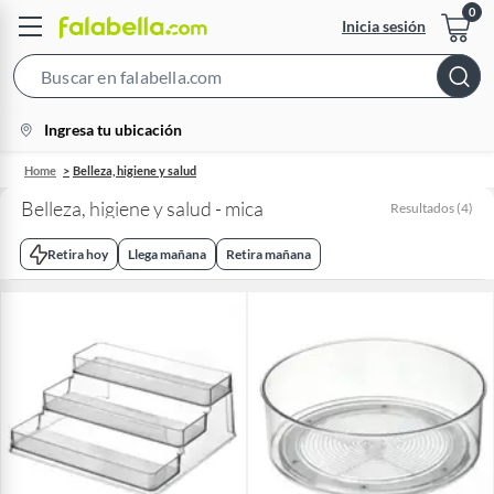
Inicia sesión
Search
Bar
location-
Ingresa tu ubicación
icon
Home
Belleza, higiene y salud
Belleza, higiene y salud - mica
Resultados
(
4
)
Retira hoy
Llega mañana
Retira mañana