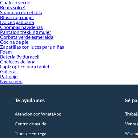
Chaleco verde
Beats solo 4
Shampoo de cebolla
Blusa roja mujer
Dolce&gabbana
Chompas navidenas
Pantalon trekking mujer
Corbata verde esmeralda
Cocina de pie
Zapatillas con luces para niñas
Foam
Bateria 9v duracell
Chalecos de lana
Lapiz optico para tablet
Galletas
Patinaje
Nivea men
Te ayudamos
Sé pa
Atención por WhatsApp
Trabaj
Centro de ayuda
Venta
Tipos de entrega
Sé ven