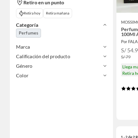
Retiro en un punto
Retira hoy
Retira mañana
MOSSIM
Categoría
Perfum
Perfumes
100Ml A
Por FAL
Marca
S/ 54.
Calificación del producto
S/ 79
Género
Llega m
Retira 
Color
1 - 2 de 2