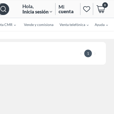
0
Hola
,
Mi
cuenta
Inicia sesión
eta CMR
Vende y comisiona
Venta telefónica
Ayuda
1