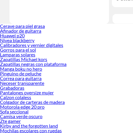
Cerave para piel grasa
Afinador de guitarra
Huawei p20
Nivea blackberry
Calibradores y vernier digitales
Gorros para el sol
Lamparas solares
Zapatillas Michael kors
Zapatillas negras con plataforma
Manga boku no hero
Pinguino de peluche
Correa para guitarra
Neceser transparente
Grabadoras
Pantalones oversize mujer
Calzon colaless
Colgador de carteras de madera
Motorola edge 20 pro
Sofa seccional
Camisa verde oscuro
Zte gamer
Kirby and the forgotten land
Mochilas escolares con ruedas