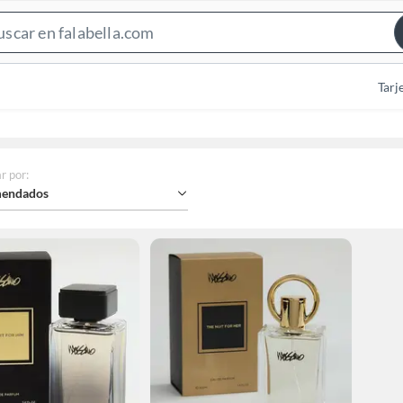
Search
Bar
Tarj
r por
:
endados