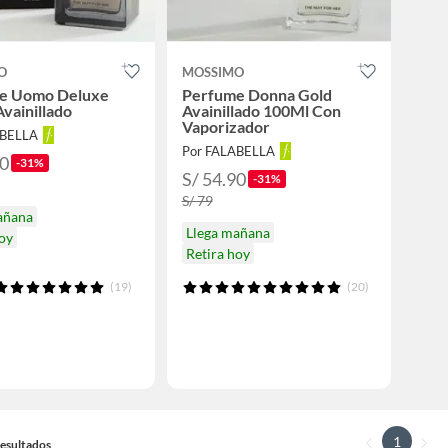
O
MOSSIMO
e Uomo Deluxe
Perfume Donna Gold
vainillado
Avainillado 100Ml Con
Vaporizador
ABELLA
Por FALABELLA
90
-31%
S/ 54.90
-31%
S/ 79
añana
Llega mañana
hoy
Retira hoy
(19)
(20)
1
 Resultados