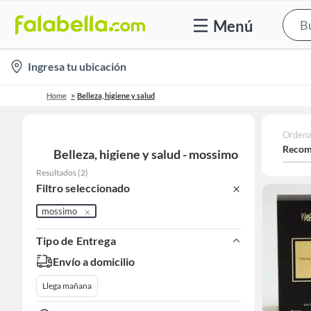
Menú
location-
Ingresa tu ubicación
icon
Home
Belleza, higiene y salud
Ordena
Recom
Belleza, higiene y salud - mossimo
Resultados
(
2
)
Filtro seleccionado
mossimo
Tipo de Entrega
Envío a domicilio
Llega mañana