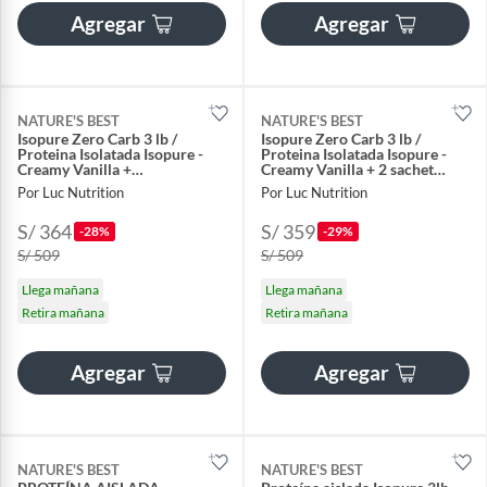
Agregar
Agregar
NATURE'S BEST
NATURE'S BEST
Isopure Zero Carb 3 lb /
Isopure Zero Carb 3 lb /
Proteina Isolatada Isopure -
Proteina Isolatada Isopure -
Creamy Vanilla +
Creamy Vanilla + 2 sachet
Portaproteina
diabolus
Por Luc Nutrition
Por Luc Nutrition
S/ 364
S/ 359
-28%
-29%
S/ 509
S/ 509
Llega mañana
Llega mañana
Retira mañana
Retira mañana
Agregar
Agregar
NATURE'S BEST
NATURE'S BEST