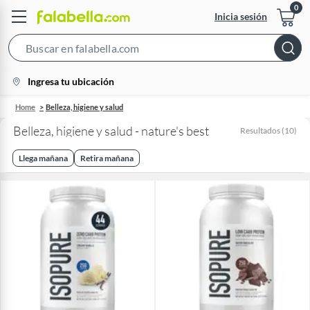
Inicia sesión
Search
Bar
location-
Ingresa tu ubicación
icon
Home
Belleza, higiene y salud
Belleza, higiene y salud - nature's best
Resultados
(
10
)
Llega mañana
Retira mañana