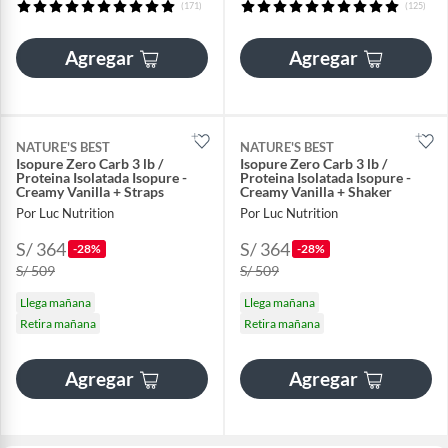
(171)
(125)
Agregar
Agregar
NATURE'S BEST
NATURE'S BEST
Isopure Zero Carb 3 lb /
Isopure Zero Carb 3 lb /
Proteina Isolatada Isopure -
Proteina Isolatada Isopure -
Creamy Vanilla + Straps
Creamy Vanilla + Shaker
Por Luc Nutrition
Por Luc Nutrition
S/ 364
S/ 364
-28%
-28%
S/ 509
S/ 509
Llega mañana
Llega mañana
Retira mañana
Retira mañana
Agregar
Agregar