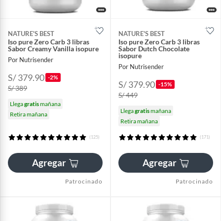
NATURE'S BEST
NATURE'S BEST
Iso pure Zero Carb 3 libras
Iso pure Zero Carb 3 libras
Sabor Creamy Vanilla isopure
Sabor Dutch Chocolate
isopure
Por Nutrisender
Por Nutrisender
S/ 379.90
-2%
S/ 379.90
-15%
S/ 389
S/ 449
Llega
gratis
mañana
Llega
gratis
mañana
Retira mañana
Retira mañana
(125)
(171)
Agregar
Agregar
Patrocinado
Patrocinado