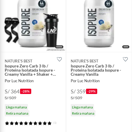
NATURE'S BEST
NATURE'S BEST
Isopure Zero Carb 3 lb /
Isopure Zero Carb 3 lb /
Proteina Isolatada Isopure -
Proteina Isolatada Isopure -
Creamy Vanilla + Shaker +
Creamy Vanilla
Straps
Por Luc Nutrition
Por Luc Nutrition
S/ 364
S/ 359
-28%
-29%
S/ 509
S/ 509
Llega mañana
Llega mañana
Retira mañana
Retira mañana
(1)