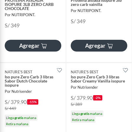
PROTEÍNA AISLADA
Proteína aislada Isopure 3lb
ISOPURE 3LB ZERO CARB
zero carb vainilla
CHOCOLATE
Por NUTRIPOINT.
Por NUTRIPOINT.
S/ 349
S/ 349
Agregar
Agregar
NATURE'S BEST
NATURE'S BEST
Iso pure Zero Carb 3 libras
Iso pure Zero Carb 3 libras
Sabor Dutch Chocolate
Sabor Creamy Vanilla isopure
isopure
Por Nutrisender
Por Nutrisender
S/ 379.90
-2%
S/ 379.90
-15%
S/ 389
S/ 449
Llega
gratis
mañana
Llega
gratis
mañana
Retira mañana
Retira mañana