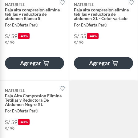
NATURELL
NATURELL
Faja alta compresion elimina
Faja alta compresion elimina
tetillas y reductora de
tetillas y reductora de
abdomen Blanco S
abdomen XL - Color variado
Por EnOferta Perú
Por EnOferta Perú
S/ 59
S/ 55
-40%
-44%
S/ 99
S/ 99
Agregar
Agregar
NATURELL
Faja Alta Compresion Elimina
Tetillas y Reductora De
Abdomen Negro XL
Por EnOferta Perú
S/ 59
-40%
S/ 99