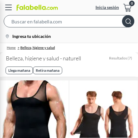
Inicia sesión
Search
Bar
location-
Ingresa tu ubicación
icon
Home
Belleza, higiene y salud
Belleza, higiene y salud - naturell
Resultados
(
7
)
Llega mañana
Retira mañana