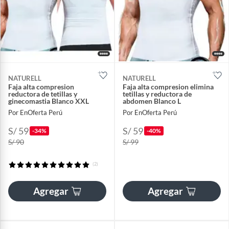
NATURELL
NATURELL
Faja alta compresion
Faja alta compresion elimina
reductora de tetillas y
tetillas y reductora de
ginecomastia Blanco XXL
abdomen Blanco L
Por EnOferta Perú
Por EnOferta Perú
S/ 59
S/ 59
-34%
-40%
S/ 90
S/ 99
(2)
Agregar
Agregar