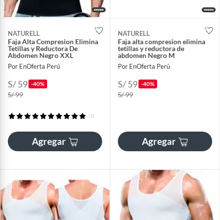
NATURELL
NATURELL
Faja Alta Compresion Elimina
Faja alta compresion elimina
Tetillas y Reductora De
tetillas y reductora de
Abdomen Negro XXL
abdomen Negro M
Por EnOferta Perú
Por EnOferta Perú
S/ 59
S/ 59
-40%
-40%
S/ 99
S/ 99
(1)
Agregar
Agregar