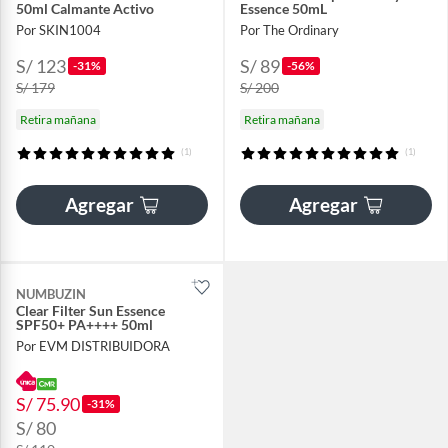
50ml Calmante Activo
Essence 50mL
Por SKIN1004
Por The Ordinary
S/ 123
S/ 89
-31%
-56%
S/ 179
S/ 200
Retira mañana
Retira mañana
(1)
(1)
Agregar
Agregar
NUMBUZIN
Clear Filter Sun Essence
SPF50+ PA++++ 50ml
Por EVM DISTRIBUIDORA
S/ 75.90
-31%
S/ 80