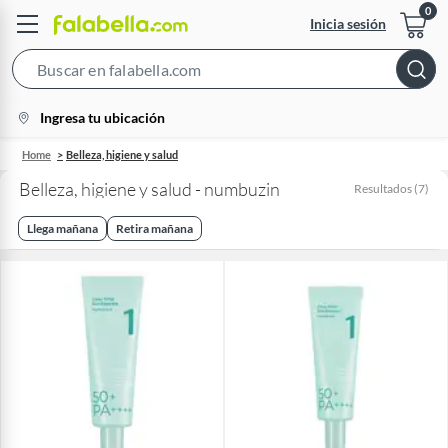
Inicia sesión
Search
Bar
location-
Ingresa tu ubicación
icon
Home
Belleza, higiene y salud
Belleza, higiene y salud - numbuzin
Resultados
(
7
)
Llega mañana
Retira mañana