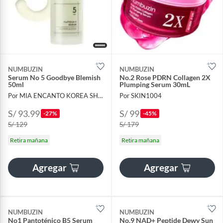
NUMBUZIN
NUMBUZIN
Serum No 5 Goodbye Blemish
No.2 Rose PDRN Collagen 2X
50ml
Plumping Serum 30mL
Por MIA ENCANTO KOREA SHOP
Por SKIN1004
S/ 93.99
S/ 99
-27%
-45%
S/ 129
S/ 179
Retira mañana
Retira mañana
Agregar
Agregar
NUMBUZIN
NUMBUZIN
No1 Pantoténico B5 Serum
No.9 NAD+ Peptide Dewy Sun