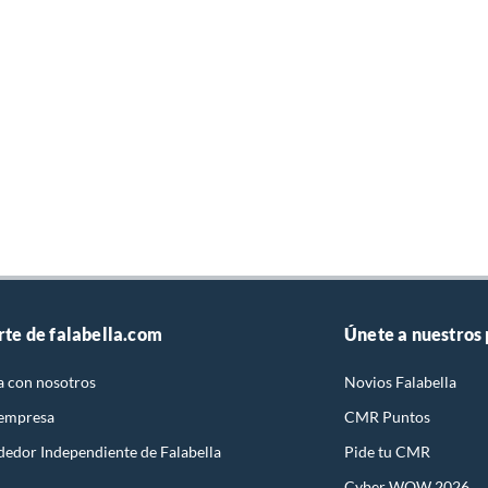
rte de falabella.com
Únete a nuestros
a con nosotros
Novios Falabella
 empresa
CMR Puntos
dedor Independiente de Falabella
Pide tu CMR
Cyber WOW 2026