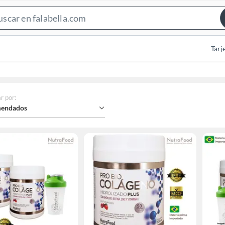
Search
Bar
Tarj
r por
:
endados