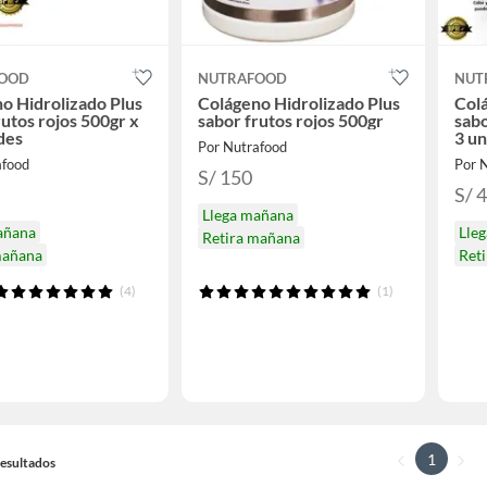
FOOD
NUTRAFOOD
NUT
o Hidrolizado Plus
Colágeno Hidrolizado Plus
Colá
rutos rojos 500gr x
sabor frutos rojos 500gr
sabo
des
3 u
Por Nutrafood
afood
Por 
S/ 150
S/ 
Llega mañana
añana
Lle
Retira mañana
mañana
Ret
(4)
(1)
1
 Resultados