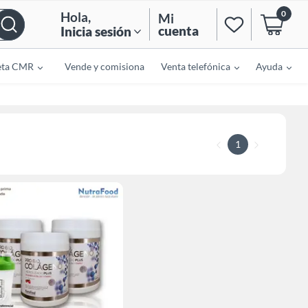
0
Hola
,
Mi
cuenta
Inicia sesión
eta CMR
Vende y comisiona
Venta telefónica
Ayuda
1