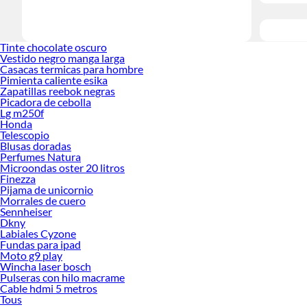
Tinte chocolate oscuro
Vestido negro manga larga
Casacas termicas para hombre
Pimienta caliente esika
Zapatillas reebok negras
Picadora de cebolla
Lg m250f
Honda
Telescopio
Blusas doradas
Perfumes Natura
Microondas oster 20 litros
Finezza
Pijama de unicornio
Morrales de cuero
Sennheiser
Dkny
Labiales Cyzone
Fundas para ipad
Moto g9 play
Wincha laser bosch
Pulseras con hilo macrame
Cable hdmi 5 metros
Tous