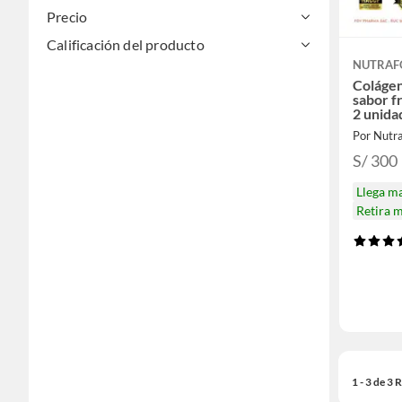
Precio
Calificación del producto
NUTRA
Colágen
sabor f
2 unida
Por Nutr
S/ 300
Llega m
Retira 
1 - 3 de 3