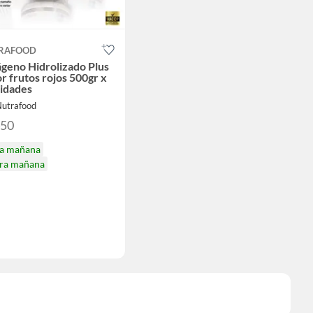
RAFOOD
geno Hidrolizado Plus
r frutos rojos 500gr x
nidades
Nutrafood
450
ga mañana
ira mañana