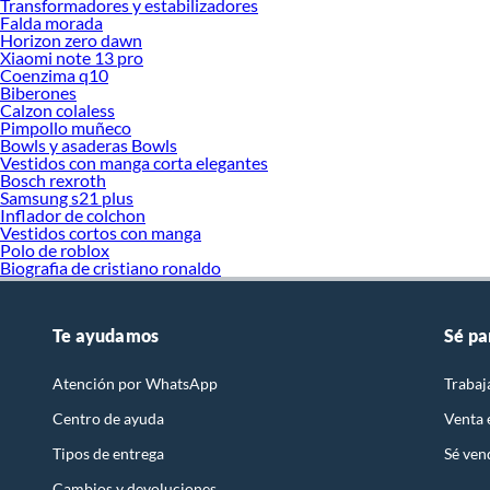
Transformadores y estabilizadores
Falda morada
Horizon zero dawn
Xiaomi note 13 pro
Coenzima q10
Biberones
Calzon colaless
Pimpollo muñeco
Bowls y asaderas Bowls
Vestidos con manga corta elegantes
Bosch rexroth
Samsung s21 plus
Inflador de colchon
Vestidos cortos con manga
Polo de roblox
Biografia de cristiano ronaldo
Te ayudamos
Sé pa
Atención por WhatsApp
Trabaj
Centro de ayuda
Venta
Tipos de entrega
Sé ven
Cambios y devoluciones