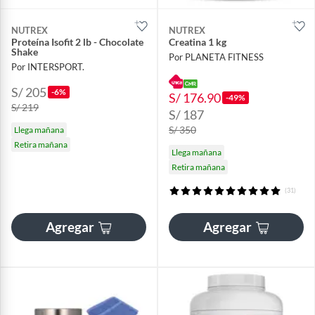
NUTREX
NUTREX
Proteína Isofit 2 lb - Chocolate
Creatina 1 kg
Shake
Por PLANETA FITNESS
Por INTERSPORT.
S/ 205
-6%
S/ 176.90
-49%
S/ 219
S/ 187
S/ 350
Llega mañana
Retira mañana
Llega mañana
Retira mañana
(31)
Agregar
Agregar