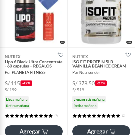
NUTREX
NUTREX
Lipo 6 Black Ultra Concentrate
ISO FIT PROTEIN 5LB
- 60 capsulas + REGALOS
VAINILLA BEAN ICE CREAM
Por PLANETA FITNESS
Por Nutrisender
S/ 115
S/ 378.50
-42%
-27%
S/ 199
S/ 519
Llega mañana
Llega
gratis
mañana
Retira mañana
Retira mañana
(7)
(2)
Agregar
Agregar