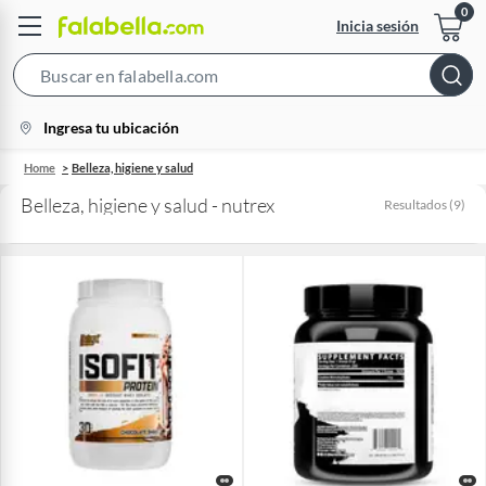
Inicia sesión
Search
Bar
location-
Ingresa tu ubicación
icon
Home
Belleza, higiene y salud
Belleza, higiene y salud - nutrex
Resultados
(
9
)