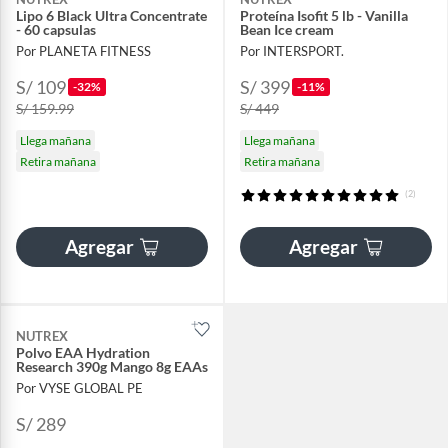
Lipo 6 Black Ultra Concentrate
Proteína Isofit 5 lb - Vanilla
- 60 capsulas
Bean Ice cream
Por PLANETA FITNESS
Por INTERSPORT.
S/ 109
S/ 399
-32%
-11%
S/ 159.99
S/ 449
Llega mañana
Llega mañana
Retira mañana
Retira mañana
(2)
Agregar
Agregar
NUTREX
Polvo EAA Hydration
Research 390g Mango 8g EAAs
Por VYSE GLOBAL PE
S/ 289