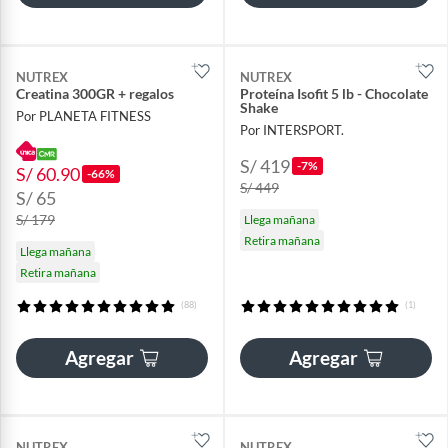
NUTREX
NUTREX
Creatina 300GR + regalos
Proteína Isofit 5 lb - Chocolate
Shake
Por PLANETA FITNESS
Por INTERSPORT.
S/ 419
-7%
S/ 60.90
-66%
S/ 449
S/ 65
S/ 179
Llega mañana
Retira mañana
Llega mañana
Retira mañana
(88)
(1)
Agregar
Agregar
NUTREX
NUTREX