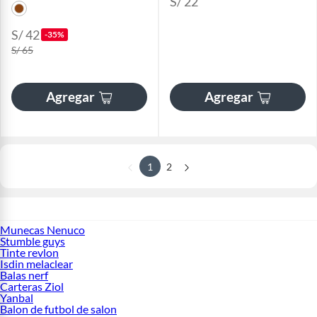
S/ 22
S/ 42
-35%
S/ 65
Agregar
Agregar
1
2
Munecas Nenuco
Stumble guys
Tinte revlon
Isdin melaclear
Balas nerf
Carteras Ziol
Yanbal
Balon de futbol de salon