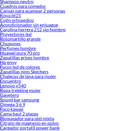
Shampoo neutro
Cuadros para comedor
Carpas para acampar 2 personas
Koya bt21
Cojin ortopedico
Acondicionador sin enjuague
Carolina herrera 212 vip hombre
Proyectores led
Rotomartillo grande
Chupones
Perfumes hombre
Huawei pura 70 pro
Zapatillas grises hombre
Hp envy
Focos led de colores
Zapatillas nino Skechers
Chalecos de lana para mujer
Encuentro
Lenovo y540
Ropa trekking mujer
Gavetero
Sound bar samsung
Omega 3 6 9
Foco kawaii
Cama baul 2 plazas
Bloqueador para piel mixta
Citrato de magnesio en polvo
Cargador portatil power bank