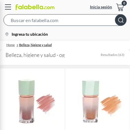
Inicia sesión
Search
Bar
location-
Ingresa tu ubicación
icon
Home
Belleza, higiene y salud
Belleza, higiene y salud - og
Resultados
(
63
)