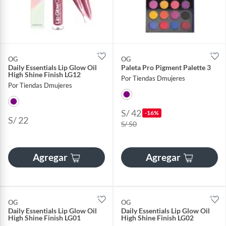
OG
OG
Daily Essentials Lip Glow Oil
Paleta Pro Pigment Palette 3
High Shine Finish LG12
Por Tiendas Dmujeres
Por Tiendas Dmujeres
S/ 42
-16%
S/ 22
S/ 50
Agregar
Agregar
OG
OG
Daily Essentials Lip Glow Oil
Daily Essentials Lip Glow Oil
High Shine Finish LG01
High Shine Finish LG02