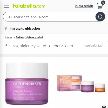
Inicia sesión
Search
Bar
location-
Ingresa tu ubicación
icon
Home
Belleza, higiene y salud
Belleza, higiene y salud - olehenriksen
Resultados
(
25
)