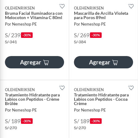
OLEHENRIKSEN
OLEHENRIKSEN
Bruma Facial Iluminadora con
Mascarilla de Arcilla Violeta
Melocoton + Vitamina C 80ml
para Poros 89ml
Por Nemeshop PE
Por Nemeshop PE
S/ 239
S/ 269
-30%
-30%
S/ 341
S/ 384
Agregar
Agregar
OLEHENRIKSEN
OLEHENRIKSEN
Tratamiento Hidratante para
Tratamiento Hidratante para
Labios con Peptidos - Crème
Labios con Peptidos - Cocoa
Brûlée
Crème
Por Nemeshop PE
Por Nemeshop PE
S/ 189
S/ 189
-30%
-30%
S/ 270
S/ 270