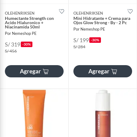
OLEHENRIKSEN
OLEHENRIKSEN
Humectante Strength con
Mini Hidratante + Crema para
Acido Hialuronico +
Ojos Glow Strong - By - 2 Pc
Niacinamida 50ml
Por Nemeshop PE
Por Nemeshop PE
S/ 199
-30%
S/ 319
-30%
S/ 284
S/ 456
Agregar
Agregar