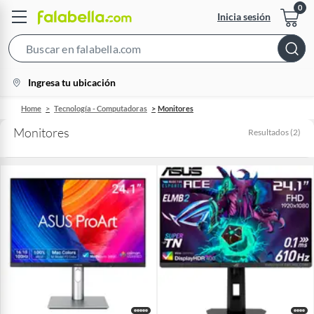
Inicia sesión
Search
Bar
location-
Ingresa tu ubicación
icon
Home
Tecnología - Computadoras
Monitores
Monitores
Resultados
(
2
)