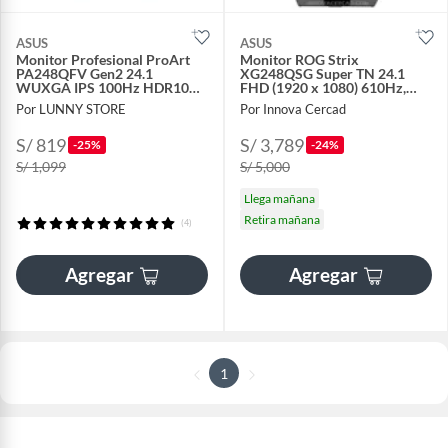
ASUS
ASUS
Monitor Profesional ProArt
Monitor ROG Strix
PA248QFV Gen2 24.1
XG248QSG Super TN 24.1
WUXGA IPS 100Hz HDR10
FHD (1920 x 1080) 610Hz,
100% sRGB
0.1Ms
Por LUNNY STORE
Por Innova Cercad
S/ 819
S/ 3,789
-25%
-24%
S/ 1,099
S/ 5,000
Llega mañana
Retira mañana
(4)
Agregar
Agregar
1