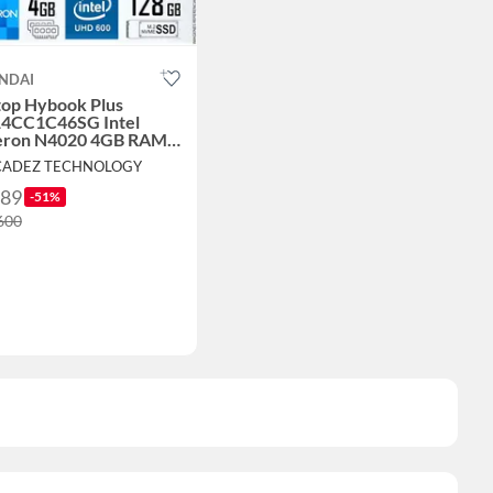
NDAI
top Hybook Plus
4CC1C46SG Intel
eron N4020 4GB RAM
GB SSD WIN 11 - Gris
 CADEZ TECHNOLOGY
789
-51%
,600