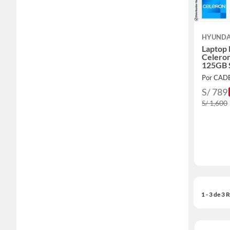
HYUNDA
Laptop 
Celero
125GB 
11 - G
Por CA
S/ 789
S/ 1,600
1 - 3 de 3