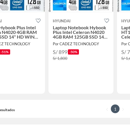
I
HYUNDAI
HYU
Hybook Plus Intel
Laptop Notebook Hybook
Lap
n N4020 4GB RAM
Plus Intel Celeron N4020
HT1
SSD 14" HD WIN
4GB RAM 125GB SSD 14"
Cel
ris HT14CC1C46SG
HD WIN11
125
DEZ TECHNOLOGY
Por CADEZ TECHNOLOGY
Por
HT14CC1C46SG +
Parlante SK420
S/ 899
S/ 
-51%
-50%
S/ 1,800
S/ 1
1
 Resultados