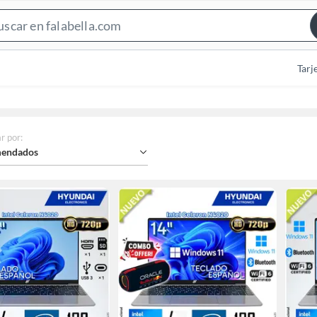
Search
Bar
Tarj
r por
:
endados