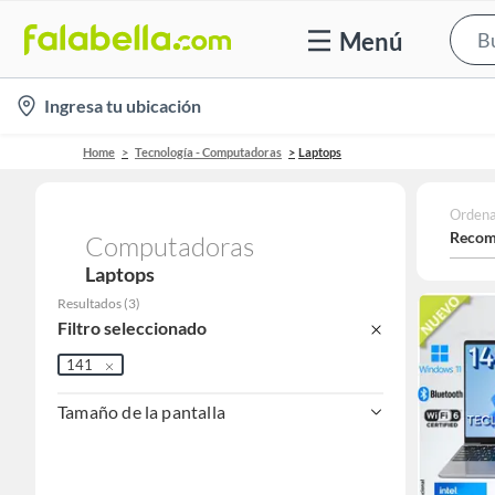
Menú
location-
Ingresa tu ubicación
icon
Home
Tecnología - Computadoras
Laptops
Ordena
Recom
Computadoras
Laptops
Resultados
(
3
)
Filtro seleccionado
141
Tamaño de la pantalla