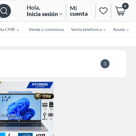
0
Hola
,
Mi
cuenta
Inicia sesión
eta CMR
Vende y comisiona
Venta telefónica
Ayuda
1