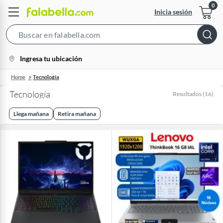
Inicia sesión
Search
Bar
location-
Ingresa tu ubicación
icon
Home
Tecnología
Tecnología
Resultados
(
16
)
Llega mañana
Retira mañana