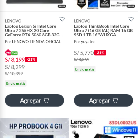
LENOVO
LENOVO
Laptop Legion 5i Intel Core
Laptop ThinkBook Intel Core
Ultra 7 255HX 20 Core
Ultra 7 (16 G8 IAL) RAM 16 GB
GeForce RTX 5060 8GB 32GB
SSD 1 TB 16"WUXGA
1TB 15.1" WQXGA 165 Hz
Windows 11 PRO
Por LENOVO TIENDA OFICIAL
Por yuyatec
S/ 5,770
-31%
S/ 8,199
S/ 8,369
-21%
S/ 8,299
Envío
gratis
S/ 10,399
Envío
gratis
Agregar
Agregar