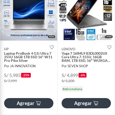
HP
LENOVO
Laptop ProBook 4 G1i Ultra 7
Yoga 7 16IML9 83DL0002US
255U 16GB 1TB SSD 16" W11
Core Ultra 7-155U, 16GB
Pro Pike Silver
RAM, 1TB SSD, 16″ WUXGA
Táctil, Windows 11
Por JA INNOVATION
Por SEVEN SHOP
S/ 5,985
S/ 4,899
-25%
-6%
S/ 7,999
S/ 5,200
Retira mañana
Agregar
Agregar