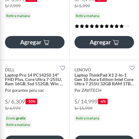
S/ 7,999
S/ 5,999
Retira mañana
Retira mañana
(1)
Agregar
Agregar
DELL
LENOVO
Laptop Pro 14 PC14250 14"
Laptop ThinkPad X1 2-In-1
FHD Plus, Core Ultra 7-255U,
Gen 10 Aura Edition Intel Core
Ram 16GB, Ssd 512GB, Win 11
Ultra 7 255U 32GB RAM 1TB
Pro
SSD - 21Q1000ELM
Por gorantex peru sac
Por ZAVITECH
S/ 6,309
S/ 14,999
-10%
-6%
S/ 6,979
S/ 15,999
Envío
gratis
Retira mañana
Retira mañana