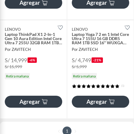
Agregar
Agregar
LENOVO
LENOVO
Laptop ThinkPad X1 2-In-1
Laptop Yoga 7 2 en 1 Intel Core
Gen 10 Aura Edition Intel Core
Ultra 7 155U 16 GB DDR5
Ultra 7 255U 32GB RAM 1TB
RAM 1TB SSD 16" WUXGA
SSD - 21Q1000ELM
TouchScreen
Por ZAVITECH
Por ZAVITECH
S/ 14,999
S/ 4,749
-6%
-21%
S/ 15,999
S/ 5,999
Retira mañana
Retira mañana
(1)
Agregar
Agregar
1