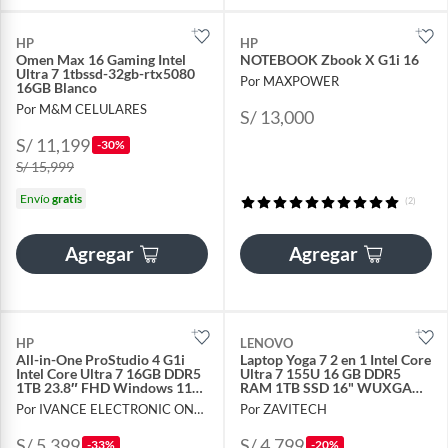
HP
HP
Omen Max 16 Gaming Intel
NOTEBOOK Zbook X G1i 16
Ultra 7 1tbssd-32gb-rtx5080
Por MAXPOWER
16GB Blanco
Por M&M CELULARES
S/ 13,000
S/ 11,199
-30%
S/ 15,999
Envío
gratis
(2)
Agregar
Agregar
HP
LENOVO
All-in-One ProStudio 4 G1i
Laptop Yoga 7 2 en 1 Intel Core
Intel Core Ultra 7 16GB DDR5
Ultra 7 155U 16 GB DDR5
1TB 23.8″ FHD Windows 11
RAM 1TB SSD 16" WUXGA
Pro C0EZ1LS#ABM
TouchScreen
Por IVANCE ELECTRONIC ONLINE
Por ZAVITECH
S/ 5,399
S/ 4,799
-33%
-20%