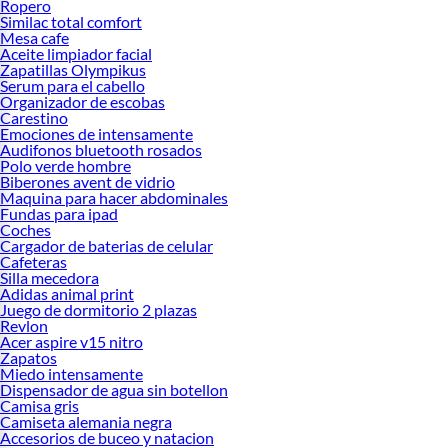
Ropero
Similac total comfort
Mesa cafe
Aceite limpiador facial
Zapatillas Olympikus
Serum para el cabello
Organizador de escobas
Carestino
Emociones de intensamente
Audifonos bluetooth rosados
Polo verde hombre
Biberones avent de vidrio
Maquina para hacer abdominales
Fundas para ipad
Coches
Cargador de baterias de celular
Cafeteras
Silla mecedora
Adidas animal print
Juego de dormitorio 2 plazas
Revlon
Acer aspire v15 nitro
Zapatos
Miedo intensamente
Dispensador de agua sin botellon
Camisa gris
Camiseta alemania negra
Accesorios de buceo y natacion