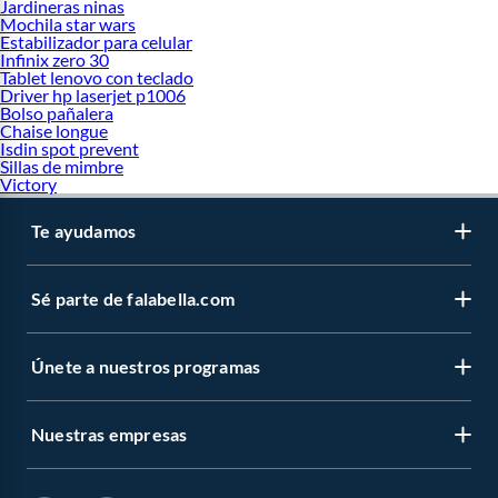
Jardineras ninas
Mochila star wars
Estabilizador para celular
Infinix zero 30
Tablet lenovo con teclado
Driver hp laserjet p1006
Bolso pañalera
Chaise longue
Isdin spot prevent
Sillas de mimbre
Victory
Te ayudamos
Sé parte de falabella.com
Únete a nuestros programas
Nuestras empresas