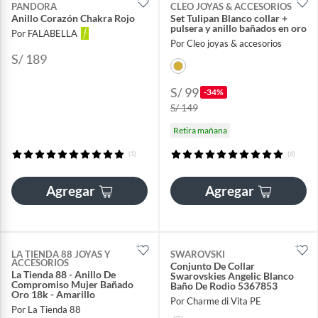
PANDORA
CLEO JOYAS & ACCESORIOS
Anillo Corazón Chakra Rojo
Set Tulipan Blanco collar +
pulsera y anillo bañados en oro
Por FALABELLA
Por Cleo joyas & accesorios
S/ 189
S/ 99
-34%
S/ 149
Retira mañana
(1)
(6)
Agregar
Agregar
LA TIENDA 88 JOYAS Y
SWAROVSKI
ACCESORIOS
Conjunto De Collar
La Tienda 88 - Anillo De
Swarovskies Angelic Blanco
Compromiso Mujer Bañado
Baño De Rodio 5367853
Oro 18k - Amarillo
Por Charme di Vita PE
Por La Tienda 88