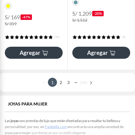
S/ 1,209
-20%
S/ 169
-47%
S/ 1,512
S/ 319
(11)
(3)
Agregar
Agregar
...
1
2
3
200
JOYAS PARA MUJER
Las
joyas
son prendas de lujo que están diseñadas para resaltar tu belleza y
personalidad, por eso, en
Falabella.com
encontrarás una amplia variedad de
joyas para mujer
que destacan por su estilo elegante.