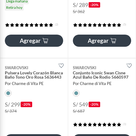
Llega mañana
S/ 289
-20%
Retira hoy
S/ 362
(2)
(5)
Agregar
Agregar
SWAROVSKI
SWAROVSKI
Pulsera Lovely Corazón Blanca
Conjunto Iconic Swan Cisne
Baño Tono Oro Rosa 5636443
Azul Baño De Rodio 5660597
Por Charme di Vita PE
Por Charme di Vita PE
S/ 299
S/ 549
-20%
-20%
S/ 374
S/ 687
(1)