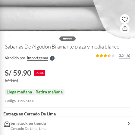
o
f
n
I
r
e
l
Sabanas De Algodón Bramante plaza y media blanco
l
e
3.3 (6)
Vendido por
Importgema
S
S/ 59.90
-63%
S/ 160
Llega mañana
Retira mañana
Código: 129590900
Entrega en
Cercado De Lima
Sin stock en tienda
Cercado De Lima, Lima