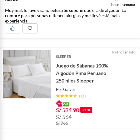
hace 1 semana
Muy mal, lo lave y salió pelusa Se supone que era de algodón Lo
compré para personas q tienen alergias y me llevé está mala
experiencia
Patrocinado
SLEEPER
Juego de Sábanas 100%
Algodón Pima Peruano
250 hilos Sleeper
Por
Galver
(11)
S/
534.90
-30%
S/
564
S/
766