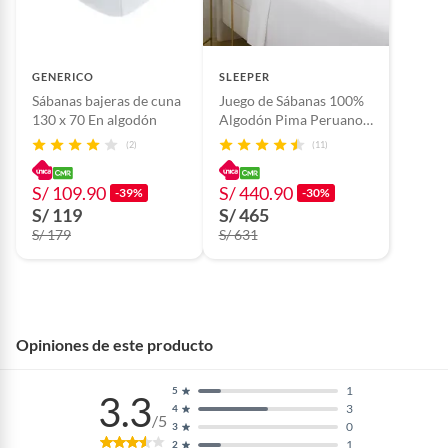
GENERICO
SLEEPER
Sábanas bajeras de cuna
Juego de Sábanas 100%
130 x 70 En algodón
Algodón Pima Peruano
300 hilos Sleeper
(2)
(11)
S/ 109.90
S/ 440.90
-39%
-30%
S/ 119
S/ 465
S/ 179
S/ 631
Opiniones de este producto
1
5
3.3
3
4
/5
0
3
1
2