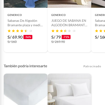
GENERICO
GENERICO
GENER
Sabanas De Algodón
JUEGO DE SABANA EN
Sabana
Bramante plaza y media
ALGODÓN BRAMANTE
Braman
celeste
2 PLAZAS BEIGE
negro
(2)
(2)
S/ 69.90
S/ 79
S/ 16
-56%
-71%
S/ 160
S/ 269.90
También podría interesarte
Patrocinado