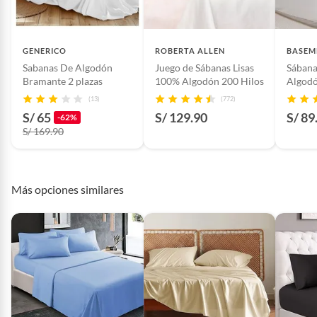
Número de hilos
1980000
GENERICO
ROBERTA ALLEN
BASEM
Sabanas De Algodón
Juego de Sábanas Lisas
Sábana
Incluye
1 juego de sabanas+1 funda
Bramante 2 plazas
100% Algodón 200 Hilos
Algodó
para almohada
(13)
(772)
S/ 65
S/ 129.90
S/ 89
-62%
Color básico
Blanco
S/ 169.90
Más opciones similares