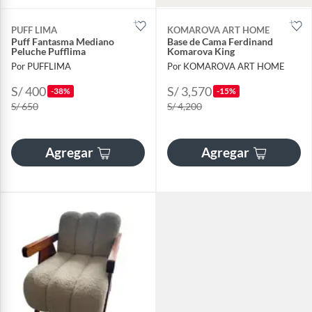
PUFF LIMA
KOMAROVA ART HOME
Puff Fantasma Mediano
Base de Cama Ferdinand
Peluche Pufflima
Komarova King
Por PUFFLIMA
Por KOMAROVA ART HOME
S/ 400
S/ 3,570
-38%
-15%
S/ 650
S/ 4,200
Agregar
Agregar