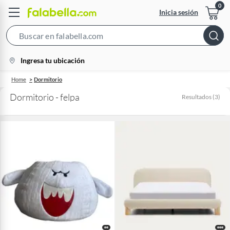
Inicia sesión
Search
Bar
location-
Ingresa tu ubicación
icon
Home
Dormitorio
Dormitorio - felpa
Resultados
(
3
)