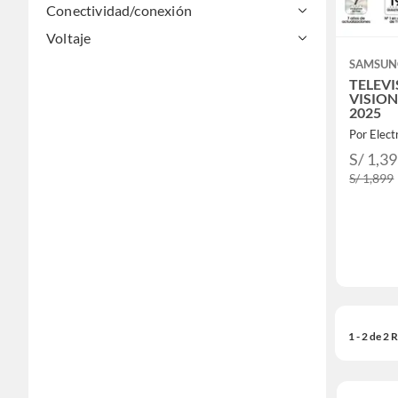
Conectividad/conexión
Voltaje
SAMSUN
TELEVI
VISION
2025
Por Elec
S/ 1,3
S/ 1,899
1 - 2 de 2