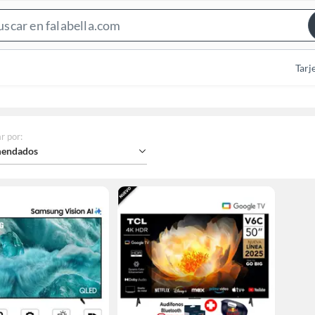
Search
Bar
Tarj
r por
:
endados