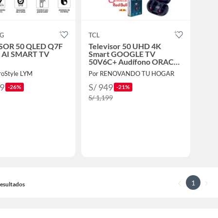
G
TCL
SOR 50 QLED Q7F
Televisor 50 UHD 4K
 AI SMART TV
Smart GOOGLE TV
50V6C+ Audífono ORACLE
Red Bull
troStyle LYM
Por RENOVANDO TU HOGAR
99
S/ 949
-26%
-21%
S/ 1,199
1
 Resultados