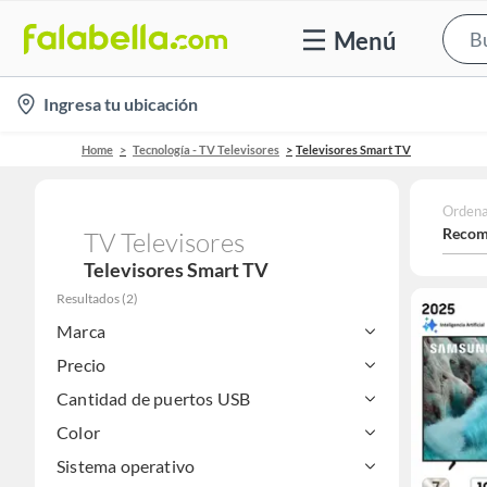
Menú
location-
Ingresa tu ubicación
icon
Home
Tecnología - TV Televisores
Televisores Smart TV
Ordena
Recom
TV Televisores
Televisores Smart TV
Resultados
(
2
)
Marca
Precio
Cantidad de puertos USB
Color
Sistema operativo