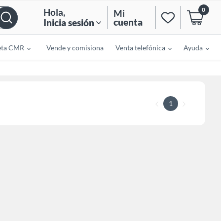
0
Hola
,
Mi
cuenta
Inicia sesión
eta CMR
Vende y comisiona
Venta telefónica
Ayuda
1