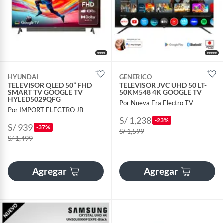
HYUNDAI
GENERICO
TELEVISOR QLED 50” FHD
TELEVISOR JVC UHD 50 LT-
SMART TV GOOGLE TV
50KM548 4K GOOGLE TV
HYLED5029QFG
Por Nueva Era Electro TV
Por IMPORT ELECTRO JB
S/ 1,238
-23%
S/ 939
-37%
S/ 1,599
S/ 1,499
Agregar
Agregar