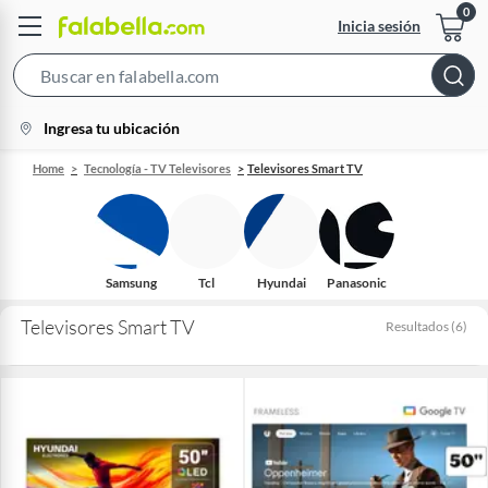
Inicia sesión
Search
Bar
location-
Ingresa tu ubicación
icon
Home
Tecnología - TV Televisores
Televisores Smart TV
Samsung
Tcl
Hyundai
Panasonic
Televisores Smart TV
Resultados
(
6
)