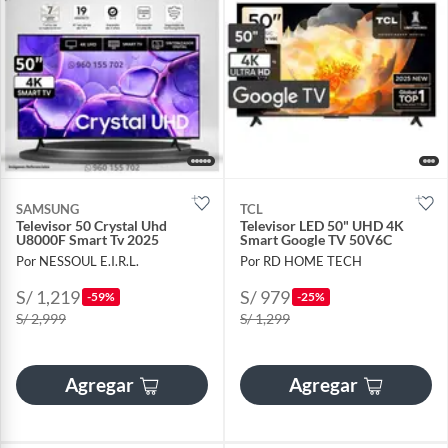
SAMSUNG
TCL
Televisor 50 Crystal Uhd
Televisor LED 50" UHD 4K
U8000F Smart Tv 2025
Smart Google TV 50V6C
Por NESSOUL E.I.R.L.
Por RD HOME TECH
S/ 1,219
S/ 979
-59%
-25%
S/ 2,999
S/ 1,299
Agregar
Agregar