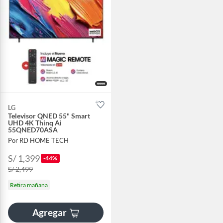
LG
Televisor QNED 55" Smart
UHD 4K Thinq Ai
55QNED70ASA
Por RD HOME TECH
S/ 1,399
-44%
S/ 2,499
Retira mañana
Agregar