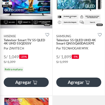
HISENSE
SAMSUNG
Televisor Smart TV 55 QLED
Televisor 55 QLED UHD 4K
4K UHD 55QD5SV
Smart QN55Q60DAGXPE
Por ZAVITECH
Por TECNHOGAR MYK
S/ 1,049
S/ 1,899
-25%
-5%
S/ 1,399
S/ 1,999
Retira mañana
Agregar
Agregar