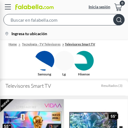
Inicia sesión
Search
Bar
location-
Ingresa tu ubicación
icon
Home
Tecnología - TV Televisores
Televisores Smart TV
Samsung
Lg
Hisense
Televisores Smart TV
Resultados
(
3
)