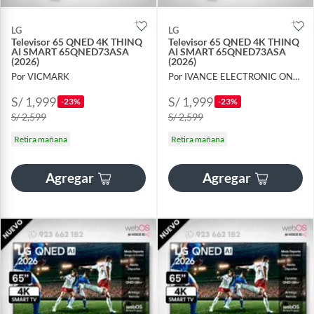
LG
LG
Televisor 65 QNED 4K THINQ
Televisor 65 QNED 4K THINQ
AI SMART 65QNED73ASA
AI SMART 65QNED73ASA
(2026)
(2026)
Por VICMARK
Por IVANCE ELECTRONIC ONLINE
S/ 1,999
S/ 1,999
-23%
-23%
S/ 2,599
S/ 2,599
Retira mañana
Retira mañana
Agregar
Agregar