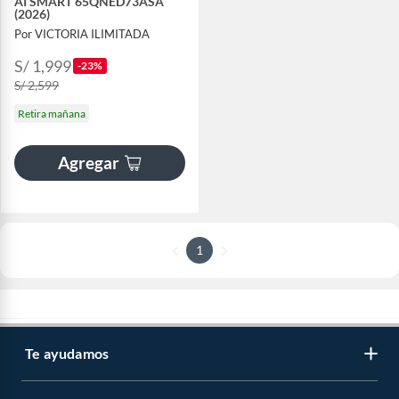
AI SMART 65QNED73ASA
(2026)
Por VICTORIA ILIMITADA
S/ 1,999
-23%
S/ 2,599
Retira mañana
Agregar
1
Te ayudamos