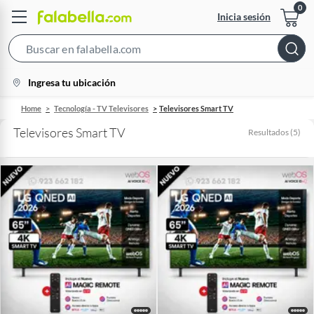
Inicia sesión
Search
Bar
location-
Ingresa tu ubicación
icon
Home
Tecnología - TV Televisores
Televisores Smart TV
Televisores Smart TV
Resultados
(
5
)