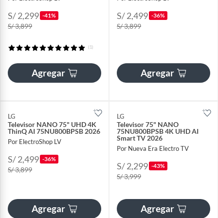
S/ 2,299
S/ 2,499
-41%
-36%
S/ 3,899
S/ 3,899
(1)
Agregar
Agregar
LG
LG
Televisor NANO 75" UHD 4K
Televisor 75" NANO
ThinQ AI 75NU800BPSB 2026
75NU800BPSB 4K UHD AI
Smart TV 2026
Por ElectroShop LV
Por Nueva Era Electro TV
S/ 2,499
-36%
S/ 2,299
-43%
S/ 3,899
S/ 3,999
Agregar
Agregar