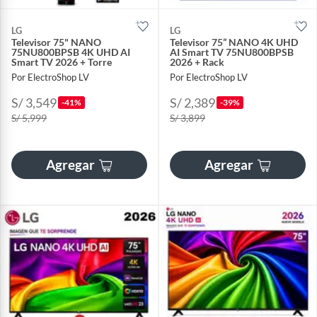
LG
LG
Televisor 75" NANO
Televisor 75” NANO 4K UHD
75NU800BPSB 4K UHD AI
AI Smart TV 75NU800BPSB
Smart TV 2026 + Torre
2026 + Rack
Por ElectroShop LV
Por ElectroShop LV
S/ 3,549
S/ 2,389
-41%
-39%
S/ 5,999
S/ 3,899
Agregar
Agregar