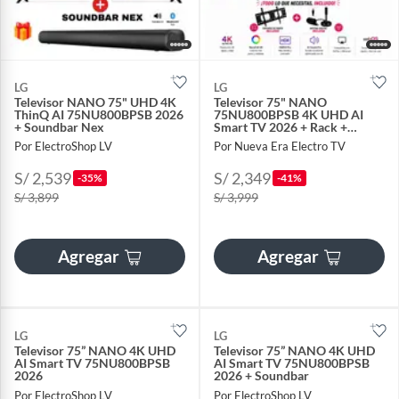
LG
LG
Televisor NANO 75" UHD 4K
Televisor 75" NANO
ThinQ AI 75NU800BPSB 2026
75NU800BPSB 4K UHD AI
+ Soundbar Nex
Smart TV 2026 + Rack +
Antena
Por ElectroShop LV
Por Nueva Era Electro TV
S/ 2,539
S/ 2,349
-35%
-41%
S/ 3,899
S/ 3,999
Agregar
Agregar
LG
LG
Televisor 75” NANO 4K UHD
Televisor 75” NANO 4K UHD
AI Smart TV 75NU800BPSB
AI Smart TV 75NU800BPSB
2026
2026 + Soundbar
Por ElectroShop LV
Por ElectroShop LV