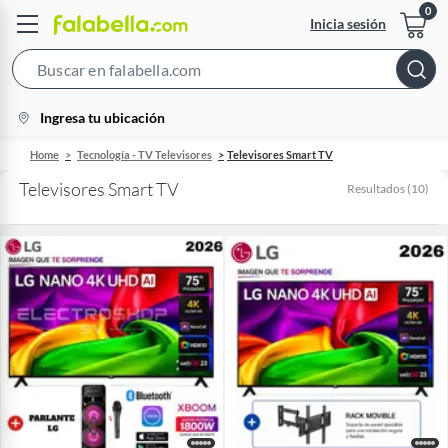
Inicia sesión
Search
Bar
location-
Ingresa tu ubicación
icon
Home
Tecnología - TV Televisores
Televisores Smart TV
Televisores Smart TV
Resultados
(
10
)