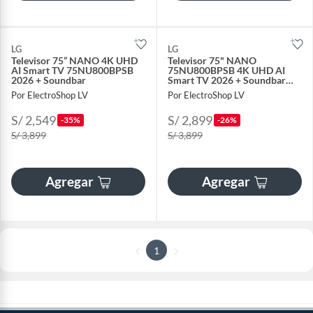
LG
LG
Televisor 75” NANO 4K UHD
Televisor 75" NANO
AI Smart TV 75NU800BPSB
75NU800BPSB 4K UHD AI
2026 + Soundbar
Smart TV 2026 + Soundbar
B450
Por ElectroShop LV
Por ElectroShop LV
S/ 2,549
S/ 2,899
-35%
-26%
S/ 3,899
S/ 3,899
Agregar
Agregar
1