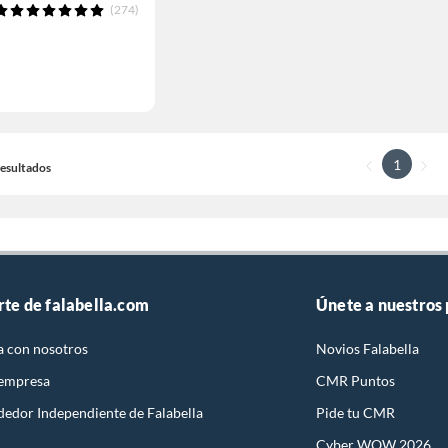
(274)
1
 Resultados
rte de falabella.com
Únete a nuestros
a con nosotros
Novios Falabella
 empresa
CMR Puntos
dedor Independiente de Falabella
Pide tu CMR
Cyber WOW 2026