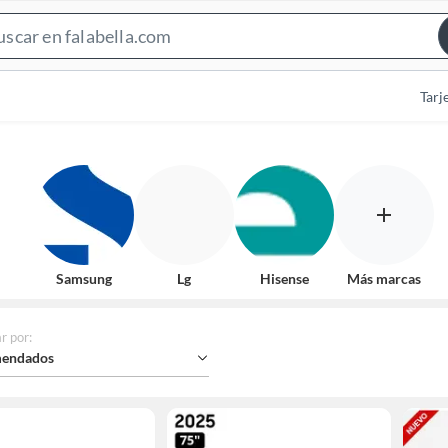
Search
Bar
Tarj
Samsung
Lg
Hisense
Más marcas
r por
:
endados