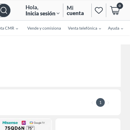
0
Hola
,
Mi
cuenta
Inicia sesión
eta CMR
Vende y comisiona
Venta telefónica
Ayuda
1