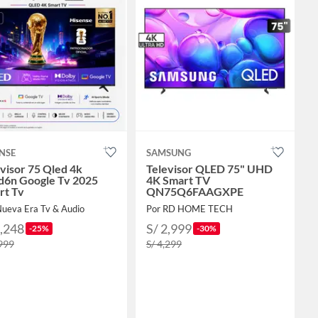
NSE
SAMSUNG
visor 75 Qled 4k
Televisor QLED 75" UHD
d6n Google Tv 2025
4K Smart TV
rt Tv
QN75Q6FAAGXPE
Nueva Era Tv & Audio
Por RD HOME TECH
2,248
S/ 2,999
-25%
-30%
,999
S/ 4,299