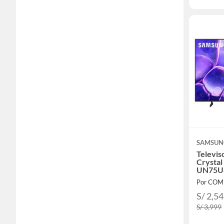
SAMSUN
Televis
Crysta
UN75U8
Por COM
S/ 2,5
S/ 3,999