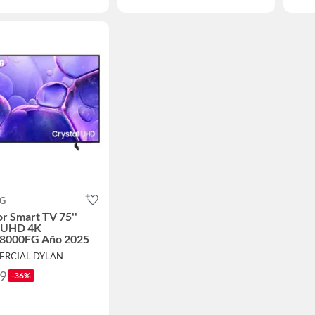
G
or Smart TV 75''
l UHD 4K
000FG Año 2025
ERCIAL DYLAN
49
-36%