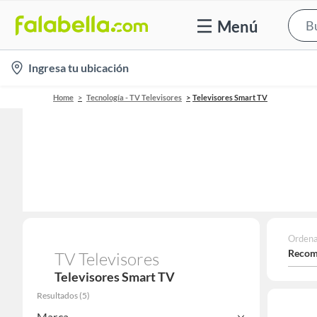
Menú
location-
Ingresa tu ubicación
icon
Home
Tecnología - TV Televisores
Televisores Smart TV
Ordena
Recom
TV Televisores
Televisores Smart TV
Resultados
(
5
)
Marca