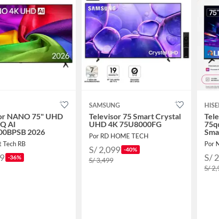
SAMSUNG
HISE
sor NANO 75" UHD
Televisor 75 Smart Crystal
Tele
nQ AI
UHD 4K 75U8000FG
75q
00BPSB 2026
Sma
Por RD HOME TECH
t Tech RB
Por 
S/ 2,099
-40%
49
S/ 
-36%
S/ 3,499
S/ 2